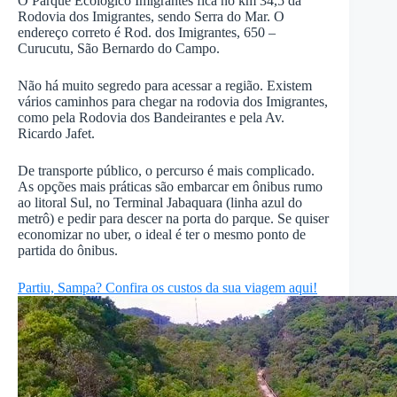
O Parque Ecológico Imigrantes fica no km 34,5 da
Rodovia dos Imigrantes, sendo Serra do Mar. O
endereço correto é Rod. dos Imigrantes, 650 –
Curucutu, São Bernardo do Campo.
Não há muito segredo para acessar a região. Existem
vários caminhos para chegar na rodovia dos Imigrantes,
como pela Rodovia dos Bandeirantes e pela Av.
Ricardo Jafet.
De transporte público, o percurso é mais complicado.
As opções mais práticas são embarcar em ônibus rumo
ao litoral Sul, no Terminal Jabaquara (linha azul do
metrô) e pedir para descer na porta do parque. Se quiser
economizar no uber, o ideal é ter o mesmo ponto de
partida do ônibus.
Partiu, Sampa? Confira os custos da sua viagem aqui!