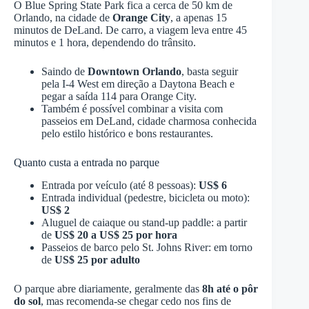
O Blue Spring State Park fica a cerca de 50 km de
Orlando, na cidade de
Orange City
, a apenas 15
minutos de DeLand. De carro, a viagem leva entre 45
minutos e 1 hora, dependendo do trânsito.
Saindo de
Downtown Orlando
, basta seguir
pela I-4 West em direção a Daytona Beach e
pegar a saída 114 para Orange City.
Também é possível combinar a visita com
passeios em DeLand, cidade charmosa conhecida
pelo estilo histórico e bons restaurantes.
Quanto custa a entrada no parque
Entrada por veículo (até 8 pessoas):
US$ 6
Entrada individual (pedestre, bicicleta ou moto):
US$ 2
Aluguel de caiaque ou stand-up paddle: a partir
de
US$ 20 a US$ 25 por hora
Passeios de barco pelo St. Johns River: em torno
de
US$ 25 por adulto
O parque abre diariamente, geralmente das
8h até o pôr
do sol
, mas recomenda-se chegar cedo nos fins de