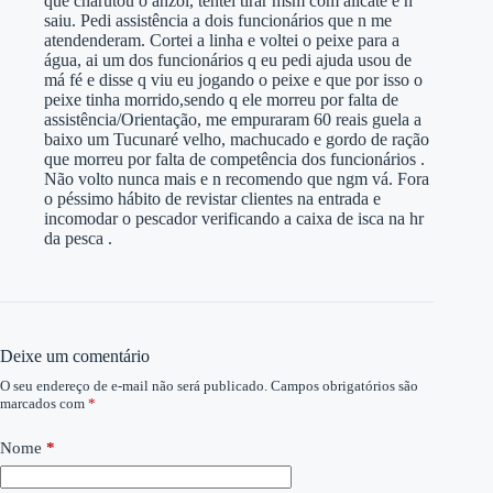
que charutou o anzol, tentei tirar msm com alicate e n
saiu. Pedi assistência a dois funcionários que n me
atendenderam. Cortei a linha e voltei o peixe para a
água, ai um dos funcionários q eu pedi ajuda usou de
má fé e disse q viu eu jogando o peixe e que por isso o
peixe tinha morrido,sendo q ele morreu por falta de
assistência/Orientação, me empuraram 60 reais guela a
baixo um Tucunaré velho, machucado e gordo de ração
que morreu por falta de competência dos funcionários .
Não volto nunca mais e n recomendo que ngm vá. Fora
o péssimo hábito de revistar clientes na entrada e
incomodar o pescador verificando a caixa de isca na hr
da pesca .
Deixe um comentário
O seu endereço de e-mail não será publicado.
Campos obrigatórios são
marcados com
*
Nome
*