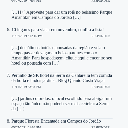
04/07/2019 / 7:07 PM
RESPONDER
[…] [+] Aproveite para dar um rolê no belíssimo Parque
Amantikir, em Campos do Jordão […]
10 lugares para viajar em novembro, confira a lista!
11/07/2019 / 12:16 PM
RESPONDER
[…] dos ótimos hotéis e pousadas da região e veja o
tempo passar devagar em belos parques como o
Amantikir. Para hospedagem, clique aqui e encontre seu
hotel ou pousada com […]
Pertinho de SP, hotel na Serra da Cantareira tem comida
da horta e lindos jardins - Blog Quanto Custa Viajar
11/11/2019 / 3:34 PM
RESPONDER
[…] jardins coloridos, o local escolhido para abrigar um
espaço tão único não poderia ser mais certeira: a Serra
da […]
Parque Floresta Encantada em Campos do Jordão
05/07/2021 / 1:03 PM
RESPONDER