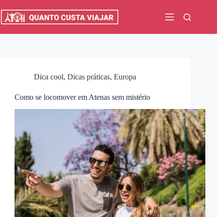
Pular
para
o
conteúdo
Dica cool
,
Dicas práticas
,
Europa
Como se locomover em Atenas sem mistério