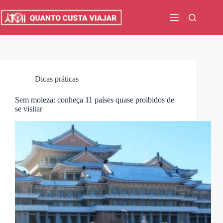
Pular
para
o
conteúdo
Dicas práticas
Sem moleza: conheça 11 países quase proibidos de
se visitar