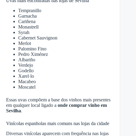
Uvas mais encontradas nas lojas de Sevilha
Tempranillo
Garnacha
Cariñena
Monastrell
Syrah
Cabernet Sauvignon
Merlot
Palomino Fino
Pedro Ximénez
Albariño
Verdejo
Godello
Xarel·lo
Macabeo
Moscatel
Essas uvas compõem a base dos vinhos mais presentes
em qualquer local ligado a
onde comprar vinho em
Sevilha
.
Vinícolas espanholas mais comuns nas lojas da cidade
Diversas vinícolas aparecem com frequência nas lojas