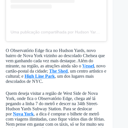
Uma publicação compartilhada por Hudson Yards New York (@hudsonyards)
O Observatório Edge fica no Hudson Yards, novo
bairro de Nova York vizinho ao descolado Chelsea que
vem ganhando cada vez mais destaque. Além do
mirante, na região, as atrações ainda são o
Vessel
, novo
cartão-postal da cidade;
The Shed
, um centro artístico e
cultural; e
High Line Park
, um dos lugares mais
descolados de NYC.
Quem deseja visitar a região de West Side de Nova
York, onde fica o Observatório Edge, chega até lá
pegando a linha 7 do metrô e descer na 34th Street-
Hudson Yards Subway Station. Para se deslocar
por
Nova York
, a dica é comprar o bilhete de metrô
com viagens ilimitadas, caso fique vários dias de férias.
Nem pense em gastar com os táxis, só se for muito seu