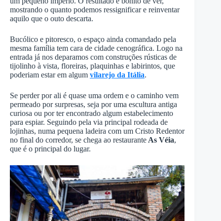
um pequeno império. O resultado é bonito de ver,
mostrando o quanto podemos ressignificar e reinventar
aquilo que o outo descarta.
Bucólico e pitoresco, o espaço ainda comandado pela
mesma família tem cara de cidade cenográfica. Logo na
entrada já nos deparamos com construções rústicas de
tijolinho à vista, floreiras, plaquinhas e labirintos, que
poderiam estar em algum
vilarejo da Itália
.
Se perder por ali é quase uma ordem e o caminho vem
permeado por surpresas, seja por uma escultura antiga
curiosa ou por ter encontrado algum estabelecimento
para espiar. Seguindo pela via principal rodeada de
lojinhas, numa pequena ladeira com um Cristo Redentor
no final do corredor, se chega ao restaurante
As Véia
,
que é o principal do lugar.