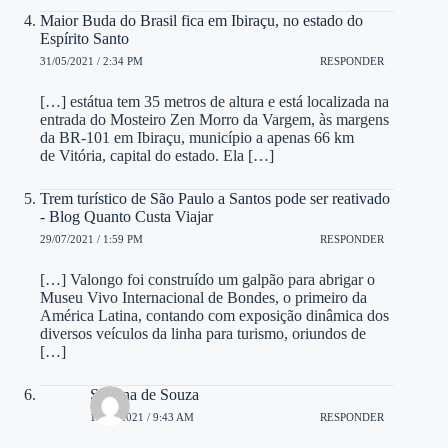
Maior Buda do Brasil fica em Ibiraçu, no estado do
Espírito Santo
31/05/2021 / 2:34 PM
RESPONDER
[…] estátua tem 35 metros de altura e está localizada na
entrada do Mosteiro Zen Morro da Vargem, às margens
da BR-101 em Ibiraçu, município a apenas 66 km
de Vitória, capital do estado. Ela […]
Trem turístico de São Paulo a Santos pode ser reativado
- Blog Quanto Custa Viajar
29/07/2021 / 1:59 PM
RESPONDER
[…] Valongo foi construído um galpão para abrigar o
Museu Vivo Internacional de Bondes, o primeiro da
América Latina, contando com exposição dinâmica dos
diversos veículos da linha para turismo, oriundos de
[…]
Silvana de Souza
16/09/2021 / 9:43 AM
RESPONDER