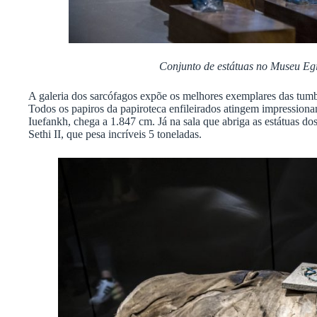
Conjunto de estátuas no Museu Egí
A galeria dos sarcófagos expõe os melhores exemplares das tumb
Todos os papiros da papiroteca enfileirados atingem impressiona
Iuefankh, chega a 1.847 cm. Já na sala que abriga as estátuas dos
Sethi II, que pesa incríveis 5 toneladas.