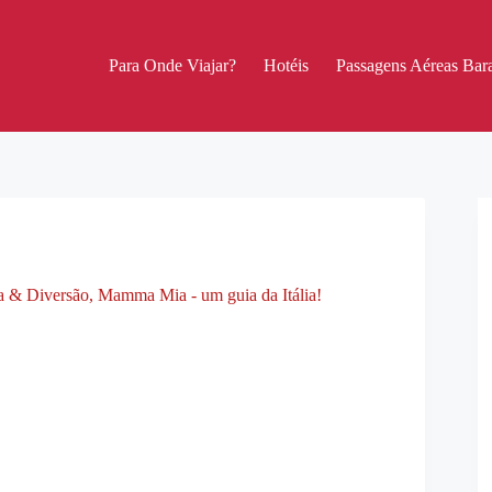
Para Onde Viajar?
Hotéis
Passagens Aéreas Bara
ra & Diversão
,
Mamma Mia - um guia da Itália!