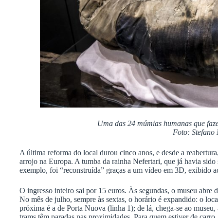
Uma das 24 múmias humanas que faze
Foto: Stefano 
A última reforma do local durou cinco anos, e desde a reabertu
arrojo na Europa. A tumba da rainha Nefertari, que já havia sid
exemplo, foi “reconstruída” graças a um vídeo em 3D, exibido ao
O ingresso inteiro sai por 15 euros. Às segundas, o museu abre 
No mês de julho, sempre às sextas, o horário é expandido: o loca
próxima é a de Porta Nuova (linha 1); de lá, chega-se ao museu,
trams têm paradas nas proximidades. Para quem estiver de carro,