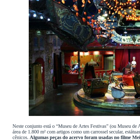
Neste conjunto está o “Museu de Artes Festivas” (ou Museu de A
área de 1.800 m² com artigos como um carrossel secular, estátua
cênicos.
Algumas peças do acervo foram usadas no filme Mei