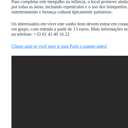
Para completar este mergulho na infância, o local promove aind
por todas as áreas, incluindo espetáculos e o uso dos brinquedos
entretenimento e herança cultural tipicamente parisiense.
Os interessados em viver este sonho bom devem entrar em contat
em grupo, com entrada a partir de 13 euros. Mais informações n
no telefone: +33 01 43 40 16 22
Clique aqui se você quer ir para Paris o quanto antes!