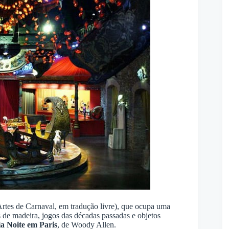
rtes de Carnaval, em tradução livre), que ocupa uma
s de madeira, jogos das décadas passadas e objetos
a Noite em Paris
, de Woody Allen.