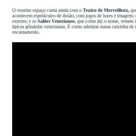
O enorme espaço conta ainda com o
Teatro de Merveilleux
,
qu
acontecem espetáculos de ilusão, com jogos de luzes e imagens;
externo; e os
Salões Venezianos
, que como diz o nome, remete 
típicas gôndolas venezianas. É como adentrar numa caixinha de 
encantamento.