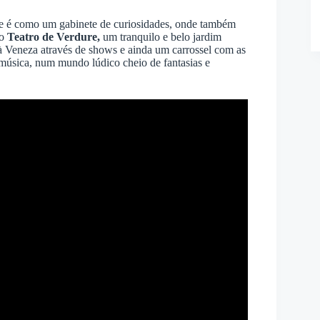
e é como um gabinete de curiosidades, onde também
 o
Teatro de Verdure
,
um tranquilo e belo jardim
à Veneza através de shows e ainda um carrossel com as
música, num mundo lúdico cheio de fantasias e