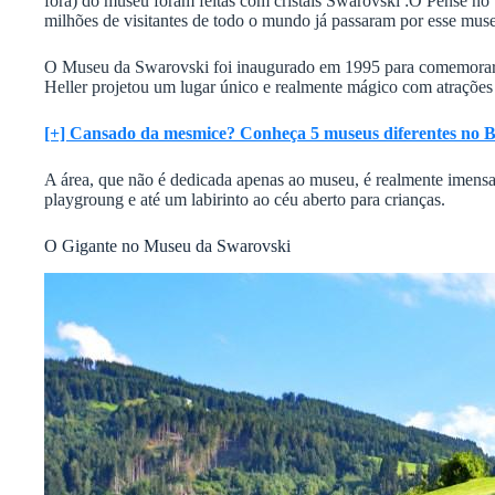
fora) do museu foram feitas com cristais Swarovski :O Pense no 
milhões de visitantes de todo o mundo já passaram por esse muse
O Museu da Swarovski foi inaugurado em 1995 para comemorar o
Heller projetou um lugar único e realmente mágico com atrações 
[+] Cansado da mesmice? Conheça 5 museus diferentes no B
A área, que não é dedicada apenas ao museu, é realmente imensa 
playgroung e até um labirinto ao céu aberto para crianças.
O Gigante no Museu da Swarovski