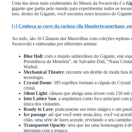
Uma das áreas mais exuberantes do Museu da Swarovski é o
Gi
gigante que partiu pelo mundo para experimentar todos os tesour
isso, dentro do Gigante, você encontra esses tesouros do Gigant
[+] Conheça as cores da curiosa vila Hundertwasserhaus, e
Ao todo, são 16 Câmaras das Maravilhas com coleções repletas de 
Swarovski e elaboradas por diferentes artistas:
Blue Hall
: com o mundo subterrâneo do Gigante, este es
Persistência da Memória”, de Salvador Dalí, “Nana Crista
Warhol.
Mechanical Theatre
: encontre um desfile de moda fora
tecnologia.
Crystal Dome
: 595 espelhos formam a cúpula do Crystal
cristal.
Silent Light
: câmara que abriga uma árvore com 150 mil cr
Into Lattice Sun
: a arquitetura como foco principal com p
única dos visitantes.
Ready to Love
: praticamente um reino mágico e um paraí
Ice passage
: até que você entre nesta área, você vai acre
chão, uma série de luzes acende, revelando o seu caminho
Transparent Opacity
: área que faz uma homenagem à dive
interajam com o espaço.