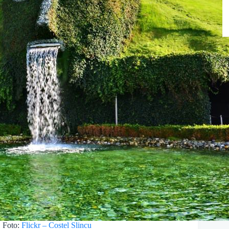
Foto:
Flickr – Costel Slincu