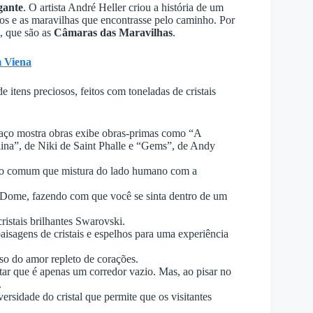
gante
. O artista André Heller criou a história de um
os e as maravilhas que encontrasse pelo caminho. Por
e, que são as
Câmaras das Maravilhas
.
m Viena
itens preciosos, feitos com toneladas de cristais
paço mostra obras exibe obras-primas como “A
lina”, de Niki de Saint Phalle e “Gems”, de Andy
 do comum que mistura do lado humano com a
 Dome, fazendo com que você se sinta dentro de um
istais brilhantes Swarovski.
aisagens de cristais e espelhos para uma experiência
so do amor repleto de corações.
ditar que é apenas um corredor vazio. Mas, ao pisar no
.
rsidade do cristal que permite que os visitantes