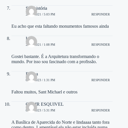
Sop história
26/05/2021 / 5:03 PM
RESPONDER
Eu acho que esta faltando monumentos famosos ainda
Luiz
24/10/2021 / 1:08 PM
RESPONDER
Gostei bastante. É a Arquitetura transformando o
mundo. Por isso sou fascinado com a profissão.
Fátima
02/07/2023 / 1:31 PM
RESPONDER
Faltou muitos, Sant Michael e outros
CLAIR ESQUIVEL
05/11/2023 / 5:31 PM
RESPONDER
A Basílica de Aparecida do Norte e lindaaaa tanto fora
como dentro..Lamentável ela não estar incluída numa