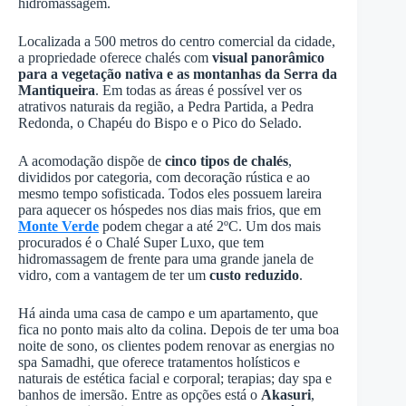
hidromassagem.
Localizada a 500 metros do centro comercial da cidade,
a propriedade oferece chalés com
visual panorâmico
para a vegetação nativa e as montanhas da Serra da
Mantiqueira
. Em todas as áreas é possível ver os
atrativos naturais da região, a Pedra Partida, a Pedra
Redonda, o Chapéu do Bispo e o Pico do Selado.
A acomodação dispõe de
cinco tipos de chalés
,
divididos por categoria, com decoração rústica e ao
mesmo tempo sofisticada. Todos eles possuem lareira
para aquecer os hóspedes nos dias mais frios, que em
Monte Verde
podem chegar a até 2ºC. Um dos mais
procurados é o Chalé Super Luxo, que tem
hidromassagem de frente para uma grande janela de
vidro, com a vantagem de ter um
custo reduzido
.
Há ainda uma casa de campo e um apartamento, que
fica no ponto mais alto da colina. Depois de ter uma boa
noite de sono, os clientes podem renovar as energias no
spa Samadhi, que oferece tratamentos holísticos e
naturais de estética facial e corporal; terapias; day spa e
banhos de imersão. Entre as opções está o
Akasuri
,