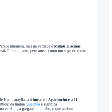
 Parece miragem, mas na verdade é
Millpu
,
piscinas
eal.
Por enquanto, permanece como um segredo muito
 de Huancaraylla,
a 4 horas de Ayachucho e a 11
llpuy,
da língua
Quechua
e significa
, na verdade, a garganta do diabo, o que acabou