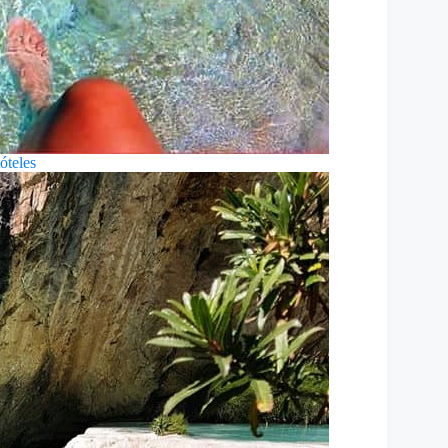
óteles