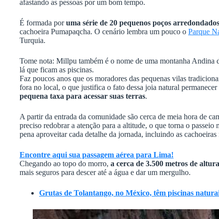
afastando as pessoas por um bom tempo.
É formada por
uma série de 20 pequenos poços arredondados
cachoeira Pumapaqcha. O cenário lembra um pouco o
Parque N
Turquia.
Tome nota: Millpu também é o nome de uma montanha Andina de
lá que ficam as piscinas.
Faz poucos anos que os moradores das pequenas vilas tradicionai
fora no local, o que justifica o fato dessa joia natural permanec
pequena taxa para acessar suas terras
.
A partir da entrada da comunidade são cerca de meia hora de cam
preciso redobrar a atenção para a altitude, o que torna o passeio
pena aproveitar cada detalhe da jornada, incluindo as cachoeiras 
Encontre aqui sua passagem aérea para Lima!
Chegando ao topo do morro,
a cerca de 3.500 metros de altur
mais seguros para descer até a água e dar um mergulho.
Grutas de Tolantango, no México, têm piscinas naturai