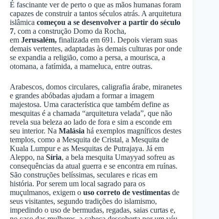
É fascinante ver de perto o que as mãos humanas foram
capazes de construir a tantos séculos atrás. A arquitetura
islâmica
começou a se desenvolver a partir do século
7
, com a construção Domo da Rocha,
em
Jerusalém,
finalizada em 691. Depois vieram suas
demais vertentes, adaptadas às demais culturas por onde
se expandia a religião, como a persa, a mourisca, a
otomana, a fatímida, a mameluca, entre outras.
Arabescos, domos circulares, caligrafia árabe, miranetes
e grandes abóbadas ajudam a formar a imagem
majestosa. Uma característica que também define as
mesquitas é a chamada “arquitetura velada”, que não
revela sua beleza ao lado de fora e sim a esconde em
seu interior. Na
Malásia
há exemplos magníficos destes
templos, como a Mesquita de Cristal, a Mesquita de
Kuala Lumpur e as Mesquitas de Putrajaya. Já em
Aleppo, na
Síria
, a bela mesquita Umayyad sofreu as
consequências da atual guerra e se encontra em ruínas.
São construções belíssimas, seculares e ricas em
história. Por serem um local sagrado para os
muçulmanos, exigem o
uso correto de vestimentas
de
seus visitantes, segundo tradições do islamismo,
impedindo o uso de bermudas, regadas, saias curtas e,
no caso das mulheres, a cabeça descoberta por um véu.