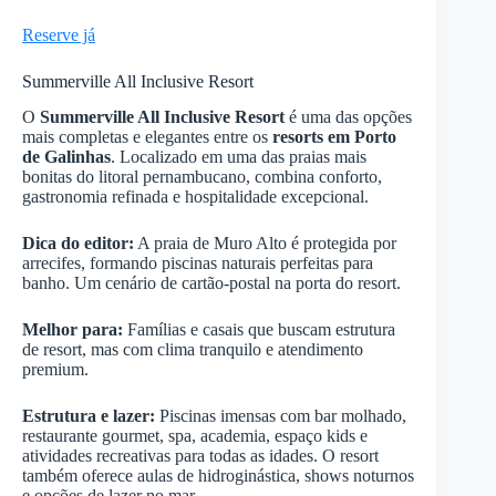
Reserve já
Summerville All Inclusive Resort
O
Summerville All Inclusive Resort
é uma das opções
mais completas e elegantes entre os
resorts em Porto
de Galinhas
. Localizado em uma das praias mais
bonitas do litoral pernambucano, combina conforto,
gastronomia refinada e hospitalidade excepcional.
Dica do editor:
A praia de Muro Alto é protegida por
arrecifes, formando piscinas naturais perfeitas para
banho. Um cenário de cartão-postal na porta do resort.
Melhor para:
Famílias e casais que buscam estrutura
de resort, mas com clima tranquilo e atendimento
premium.
Estrutura e lazer:
Piscinas imensas com bar molhado,
restaurante gourmet, spa, academia, espaço kids e
atividades recreativas para todas as idades. O resort
também oferece aulas de hidroginástica, shows noturnos
e opções de lazer no mar.