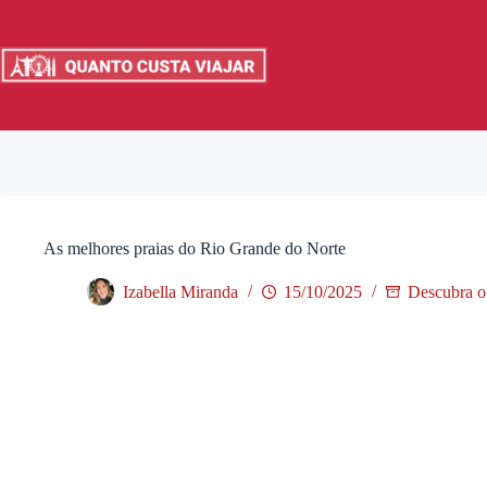
Pular
para
o
conteúdo
As melhores praias do Rio Grande do Norte
Izabella Miranda
15/10/2025
Descubra o