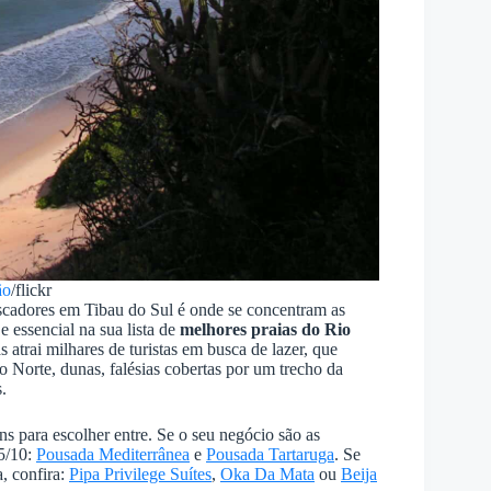
ão
/flickr
escadores em Tibau do Sul é onde se concentram as
 essencial na sua lista de
melhores praias do Rio
atrai milhares de turistas em busca de lazer, que
 Norte, dunas, falésias cobertas por um trecho da
.
s para escolher entre. Se o seu negócio são as
,5/10:
Pousada Mediterrânea
e
Pousada Tartaruga
. Se
a, confira:
Pipa Privilege Suítes
,
Oka Da Mata
ou
Beija