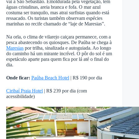
vai à São Sebastião. Emoldurada pela vegetação, tem
águas cristalinas, areia branca e fofa. O mar azul
costuma ser tranquilo, mas atrai surfistas quando está
ressacado. Os turistas também observam espécies
marinhas no recife chamado de “laje de Maresias”.
Na orla, o clima de vilarejo caiçara permanece, com a
pesca abastecendo os quiosques. De Paúba se chega à
Maresias
por trilha, sinalizada e autoguiada. Ao longo
do caminho há um mirante incrível. O pôr do sol é um
espetáculo aparte para quem fica por lá até o final do
dia.
Onde ficar:
Paúba Beach Hotel
| R$ 190 por dia
Ciribaí Praia Hotel
| R$ 239 por dia (com
acessibilidade)