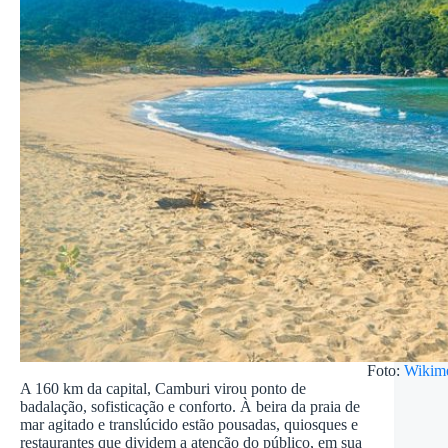
Foto:
Wikim
A 160 km da capital, Camburi virou ponto de
badalação, sofisticação e conforto. À beira da praia de
mar agitado e translúcido estão pousadas, quiosques e
restaurantes que dividem a atenção do público, em sua