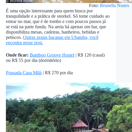
Foto:
Brunella Nunes
É uma opção interessante para quem busca por
tranquilidade e a prática de snorkel. Só tome cuidado ao
entrar no mar, que é de tombo e com poucos passos já
se está na parte funda. Na areia há apenas um bar, que
disponibiliza mesas, cadeiras, banheiros, bebidas e
petiscos.
Outras praias bacanas em Ubatuba, você
encontra nesse post.
Onde ficar:
Bamboo Groove Hostel
| R$ 120 (casal)
ou R$ 55 por dia (dormitório)
Pousada Casa Milà
| R$ 270 por dia