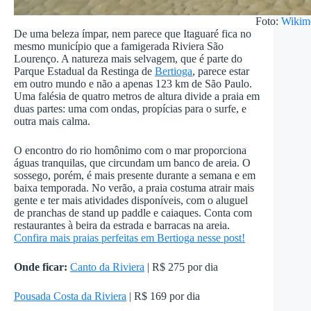
Foto:
Wikim
De uma beleza ímpar, nem parece que Itaguaré fica no
mesmo município que a famigerada Riviera São
Lourenço. A natureza mais selvagem, que é parte do
Parque Estadual da Restinga de
Bertioga
, parece estar
em outro mundo e não a apenas 123 km de São Paulo.
Uma falésia de quatro metros de altura divide a praia em
duas partes: uma com ondas, propícias para o surfe, e
outra mais calma.
O encontro do rio homônimo com o mar proporciona
águas tranquilas, que circundam um banco de areia. O
sossego, porém, é mais presente durante a semana e em
baixa temporada. No verão, a praia costuma atrair mais
gente e ter mais atividades disponíveis, com o aluguel
de pranchas de stand up paddle e caiaques. Conta com
restaurantes à beira da estrada e barracas na areia.
Confira mais praias perfeitas em Bertioga nesse post!
Onde ficar:
Canto da Riviera
| R$ 275 por dia
Pousada Costa da Riviera
| R$ 169 por dia