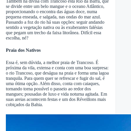
Também na divisa com Trancoso está Rio da Barra, que
se divide entre um belo mangue e o oceano Atlântico,
proporcionando o encontra das águas doce, numa
pequena enseada, e salgada, nas ondas do mar azul.
Passando a foz do rio há suas opções: seguir andando
sentido a vegetação nativa ou às exuberantes falésias
que pegam um trecho da faixa litorânea. Difícil essa
escolha, né?
Praia dos Nativos
Essa é, sem dúvida, a melhor praia de Trancoso. É
próxima da vila, extensa e conta com uma boa surpresa:
o rio Trancoso, que deságua na praia e forma uma lagoa
tranquila. Para quem quer se refrescar e fugir do sal, é
uma ótima opção. Além disso, conta com caiaques,
tornando torna possível o passeio ao redor dos
mangues; pousadas de luxo e vida noturna agitada. Em
suas areias acontecem festas e um dos Réveillons mais
cobiçados da Bahia.