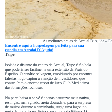
As melhores praias de Arraial D’Ajuda – F
Encontre aqui a hospedagem perfeita para sua
estadia em Arraial D´Ajuda!
Taípe
Isolada e distante do centro de Arraial, Taípe é tão bela
que poderia ser facilmente uma extensão da Praia do
Espelho. O cenário selvagem, emoldurado por enormes
falésias, logo captou a atenção de investidores, que
construíram o enorme resort de luxo Club Med acima
das formações rochosas.
Na parte baixa o se vê é apenas natureza: mata nativa,
restingas, mar agitado, areia dourada e, para a surpresa
de muitos durante a caminhada, surge uma lagoa no
meio da praia, já na divisa com a praia da Pitinga. O