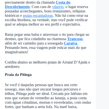
precisamente dentro da chamada
Costa do
Descobrimento
. Com cara de
vilarejo
, o lugar reserva
pousadas aconchegantes, bons restaurantes, relíquias
históricas e
praias encantadoras
. Não há como errar na
escolha litorânea, na verdade, mas você pode verificar
qual se adequa melhor ao seu perfil e expectativa.
Basta pegar uma balsa e atravessar o rio para chegar ao
destino, que fica coladinho na charmosa
Trancoso
,
além de ser caminho para a sossegada
Caraíva
.
Pensando bem, essa viagem pode esticar mais do que
imaginávamos!
Confira abaixo as melhores praias de Arraial D’Ajuda e
arredores:
Praia da Pitinga
Se você é daquelas pessoas que busca um certo
sossego, mas não quer encarar longos percursos e
trilhas, Pitinga pode ser ideal. Cercada por falésias em
tons que variam do vermelho ao laranja, a praia conta
com águas cristalinas, mornas e esverdeadas, com ondas
fortes, que banham a areia fofa. Na maré baixa,