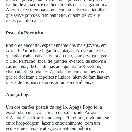
banho de água doce cai bem depois de se salgar no mar.
Apesar de ser remota, conta com uma barraca familiar
que serve porções, tem banheiro, quadra de vôlei e
redes para descanso.
Praia do Parracho
Ponto de encontro, especialmente dos mais jovens, em
Arraial, Parracho é lugar de agitação. No verão, é festa
que não acaba mais na beira do mar, com destaque para
o Uíki Parracho, local de grandes eventos, de shows a
casamentos; de baladinhas ao aguardado Reveillón,
chamado de Sundance. A praia também atrai pessoas
que se dedicam a esportes náuticos, além de famílias em
busca de piscinas naturais durante a maré baixa.
Apaga-Fogo
Um dos cartões postais da região, Apaga-Fogo foi a
escolhida para a construção do sofisticado Arraial
d’Ajuda Eco Resort, que ocupa 70 mil m², dividindo-se
entre hospedagem, lazer e entretenimento, com um
ecoparque cheio de atrações aberto ao público