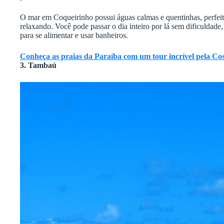
O mar em Coqueirinho possui águas calmas e quentinhas, perfeit
relaxando. Você pode passar o dia inteiro por lá sem dificuldade,
para se alimentar e usar banheiros.
Conheça as praias da Paraíba com um tour incrível pela Cos
3. Tambaú