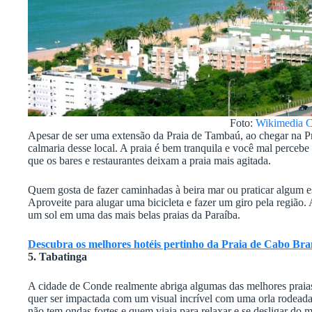
Foto:
Wikimedia 
Apesar de ser uma extensão da Praia de Tambaú, ao chegar na P
calmaria desse local. A praia é bem tranquila e você mal percebe 
que os bares e restaurantes deixam a praia mais agitada.
Quem gosta de fazer caminhadas à beira mar ou praticar algum e
Aproveite para alugar uma bicicleta e fazer um giro pela região. 
um sol em uma das mais belas praias da Paraíba.
Descubra os melhores hotéis pertinho da Praia de Cabo Bra
5. Tabatinga
A cidade de Conde realmente abriga algumas das melhores praia
quer ser impactada com um visual incrível com uma orla rodeada
não tem ondas fortes e quem viaja para relaxar e se desligar do 