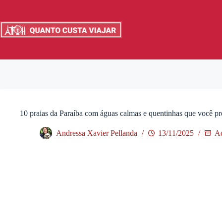
Pular
para
o
conteúdo
10 praias da Paraíba com águas calmas e quentinhas que você pr
Andressa Xavier Pellanda
13/11/2025
Ao