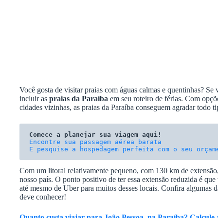
Você gosta de visitar praias com águas calmas e quentinhas? Se 
incluir as
praias da Paraíba
em seu roteiro de férias. Com opçõe
cidades vizinhas, as praias da Paraíba conseguem agradar todo tip
Comece a planejar sua viagem aqui!
E pesquise a hospedagem perfeita com o seu orçam
Com um litoral relativamente pequeno, com 130 km de extensão, 
nosso país. O ponto positivo de ter essa extensão reduzida é qu
até mesmo de Uber para muitos desses locais. Confira algumas das
deve conhecer!
Quanto custa viajar para João Pessoa, na Paraíba? Calcule a