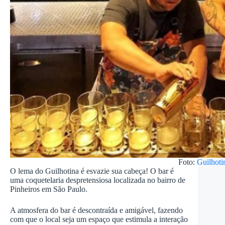
Foto:
Guilhoti
O lema do Guilhotina é esvazie sua cabeça! O bar é
uma coquetelaria despretensiosa localizada no bairro de
Pinheiros em São Paulo.
A atmosfera do bar é descontraída e amigável, fazendo
com que o local seja um espaço que estimula a interação