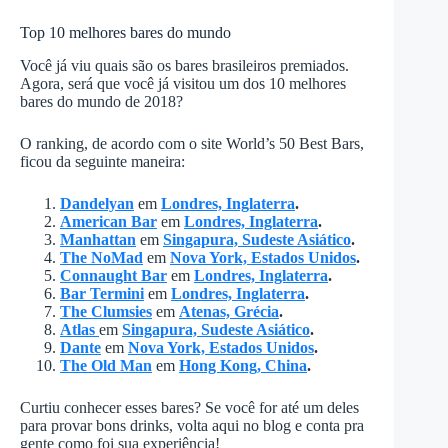
Top 10 melhores bares do mundo
Você já viu quais são os bares brasileiros premiados.
Agora, será que você já visitou um dos 10 melhores
bares do mundo de 2018?
O ranking, de acordo com o site World’s 50 Best Bars,
ficou da seguinte maneira:
Dandelyan
em
Londres, Inglaterra
.
American Bar
em
Londres, Inglaterra
.
Manhattan
em
Singapura, Sudeste Asiático
.
The NoMad
em
Nova York, Estados Unidos
.
Connaught Bar
em
Londres, Inglaterra
.
Bar Termini
em
Londres, Inglaterra
.
The Clumsies
em
Atenas, Grécia
.
Atlas
em
Singapura, Sudeste Asiático
.
Dante
em
Nova York, Estados Unidos
.
The Old Man
em
Hong Kong, China
.
Curtiu conhecer esses bares? Se você for até um deles
para provar bons drinks, volta aqui no blog e conta pra
gente como foi sua experiência!