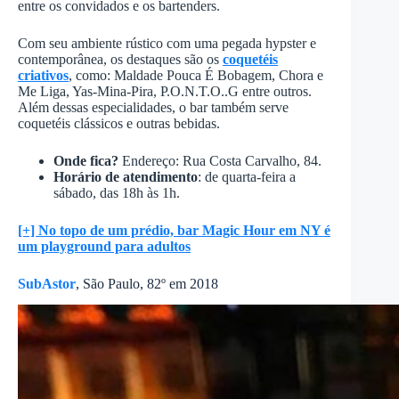
entre os convidados e os bartenders.
Com seu ambiente rústico com uma pegada hypster e
contemporânea, os destaques são os
coquetéis
criativos
, como: Maldade Pouca É Bobagem, Chora e
Me Liga, Yas-Mina-Pira, P.O.N.T.O..G entre outros.
Além dessas especialidades, o bar também serve
coquetéis clássicos e outras bebidas.
Onde fica?
Endereço: Rua Costa Carvalho, 84.
Horário de atendimento
: de quarta-feira a
sábado, das 18h às 1h.
[+] No topo de um prédio, bar Magic Hour em NY é
um playground para adultos
SubAstor
, São Paulo, 82º em 2018