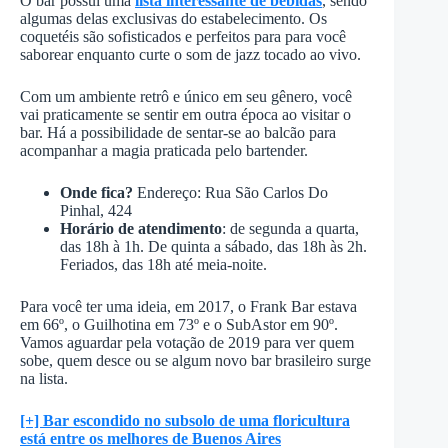
O bar possui uma
lista interessante de bebidas
, sendo
algumas delas exclusivas do estabelecimento. Os
coquetéis são sofisticados e perfeitos para para você
saborear enquanto curte o som de jazz tocado ao vivo.
Com um ambiente retrô e único em seu gênero, você
vai praticamente se sentir em outra época ao visitar o
bar. Há a possibilidade de sentar-se ao balcão para
acompanhar a magia praticada pelo bartender.
Onde fica?
Endereço: Rua São Carlos Do
Pinhal, 424
Horário de atendimento
: de segunda a quarta,
das 18h à 1h. De quinta a sábado, das 18h às 2h.
Feriados, das 18h até meia-noite.
Para você ter uma ideia, em 2017, o Frank Bar estava
em 66º, o Guilhotina em 73º e o SubAstor em 90º.
Vamos aguardar pela votação de 2019 para ver quem
sobe, quem desce ou se algum novo bar brasileiro surge
na lista.
[+] Bar escondido no subsolo de uma floricultura
está entre os melhores de Buenos Aires