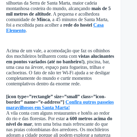
silhuetas da Serra de Santa Marta, maior cadeia
montanhosa costeira do mundo, alcançando
mais de 5
mil metros de altitude
. A pequena e acolhedora
comunidade de
Minca
, a 45 minutos de Santa Marta,
foi a escolhida para acolher a
rede do hostel
Casa
Elemento
.
Acima de um vale, a acomodação que faz os olhinhos
dos mochileiros brilharem conta com
vistas alucinantes
em pontos variados (até no banheiro!)
, piscina, bar,
uma casa na árvore, espaço para fogueiras, trilhas e
cachoeiras. O fato de não ter Wi-Fi ajuda a se desligar
completamente do mundo e curtir momentos
contemplativos dentro da enorme rede.
[icon type=”rectangle” size=”small” class=”icon-
border” name=”e-address”]
Confira outros passeios
maravilhosos em Santa Marta!
A vila conta com alguns restaurantes e hotéis ao redor
do rio e das florestas. Por estar
a 600 metros acima do
nível do mar
, tem uma brisa mais refrescante do que
nas praias colombianas dos arredores. Os mochileiros
adoram a cidade porque ali podem explorar a natureza