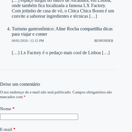
[…] espaço surgiu no bairro de Alcântara, em Lisboa,
onde também fica localizada a famosa LX Factory.
Com jeitinho de casa de vó, o Chica Chica Boom é um
convite a saborear ingredientes e técnicas […]
Turismo gastronômico: Aline Rocha compartilha dicas
para viajar e comer
09/01/2020 / 12:15 PM
RESPONDER
[…] Lx Factory é o pedaço mais cool de Lisboa […]
Deixe um comentário
O seu endereço de e-mail não será publicado.
Campos obrigatórios são
marcados com
*
Nome
*
E-mail
*