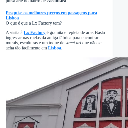
pulsa arte no bairro de
Alcântara
.
Pesquise os melhores preços em passagens para
Lisboa
O que é que a Lx Factory tem?
A visita à
Lx Factory
é gratuita e repleta de arte. Basta
ingressar nas ruelas da antiga fábrica para encontrar
murais, esculturas e um toque de
street art
que não se
acha tão facilmente em
Lisboa
.