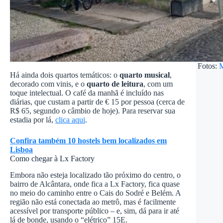
Fotos:
M
Há ainda dois quartos temáticos: o
quarto musical
,
decorado com vinis, e o
quarto de leitura
, com um
toque intelectual. O café da manhã é incluído nas
diárias, que custam a partir de € 15 por pessoa (cerca de
R$ 65, segundo o câmbio de hoje). Para reservar sua
estadia por lá,
clica aqui
.
Confira também 10 hostels bem localizados em
Lisboa
Como chegar à Lx Factory
Embora não esteja localizado tão próximo do centro, o
bairro de Alcântara, onde fica a Lx Factory, fica quase
no meio do caminho entre o Cais do Sodré e Belém. A
região não está conectada ao metrô, mas é facilmente
acessível por transporte público – e, sim, dá para ir até
lá de bonde, usando o “elétrico” 15E.