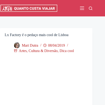
Pular
para
o
conteúdo
Lx Factory é o pedaço mais cool de Lisboa
Mari Dutra
08/04/2019
Artes, Cultura & Diversão
,
Dica cool