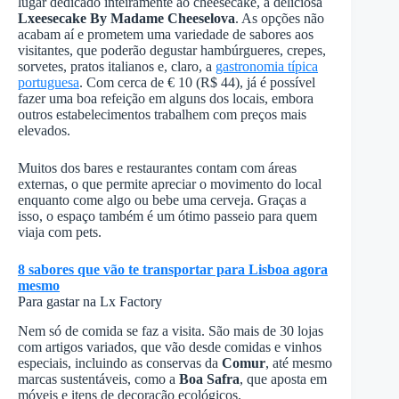
lugar dedicado inteiramente ao cheesecake, a deliciosa
Lxeesecake By Madame Cheeselova
. As opções não
acabam aí e prometem uma variedade de sabores aos
visitantes, que poderão degustar hambúrgueres, crepes,
sorvetes, pratos italianos e, claro, a
gastronomia típica
portuguesa
. Com cerca de € 10 (R$ 44), já é possível
fazer uma boa refeição em alguns dos locais, embora
outros estabelecimentos trabalhem com preços mais
elevados.
Muitos dos bares e restaurantes contam com áreas
externas, o que permite apreciar o movimento do local
enquanto come algo ou bebe uma cerveja. Graças a
isso, o espaço também é um ótimo passeio para quem
viaja com pets.
8 sabores que vão te transportar para Lisboa agora
mesmo
Para gastar na Lx Factory
Nem só de comida se faz a visita. São mais de 30 lojas
com artigos variados, que vão desde comidas e vinhos
especiais, incluindo as conservas da
Comur
, até mesmo
marcas sustentáveis, como a
Boa Safra
, que aposta em
móveis e itens de decoração ecológicos.