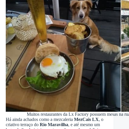
Muitos restaurantes da Lx Factory possuem mesas na rua 
Há ainda achados como a mezcaleria
MezCais LX
, o
criativo terraço do
Rio Maravilha
, e até mesmo um