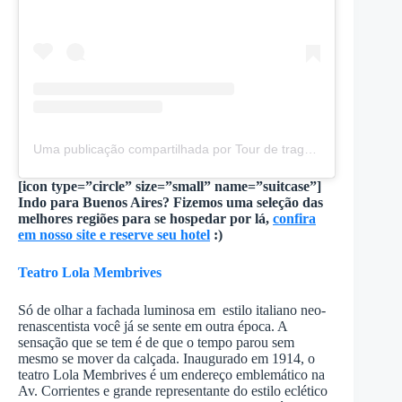
Uma publicação compartilhada por Tour de tragos en Buenos Aires – Tour and drinks in Buenos Aires (@touranddrink)
[icon type=”circle” size=”small” name=”suitcase”]
Indo para Buenos Aires? Fizemos uma seleção das
melhores regiões para se hospedar por lá,
confira
em nosso site e reserve seu hotel
:)
Teatro Lola Membrives
Só de olhar a fachada luminosa em estilo italiano neo-
renascentista você já se sente em outra época. A
sensação que se tem é de que o tempo parou sem
mesmo se mover da calçada. Inaugurado em 1914, o
teatro Lola Membrives é um endereço emblemático na
Av. Corrientes e grande representante do estilo eclético