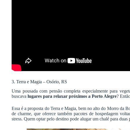
3. Terra e Magia – Osório, RS
Uma pousada com pensão completa especialmente para vegeta
buscava
lugares para relaxar próximos a Porto Alegre
? Então
Essa é a proposta do Terra e Magia, bem no alto do Morro da B
de charme, que oferece também pacotes de hospedagem volta
stress. Quem optar pelo destino pode alugar um chalé para duas