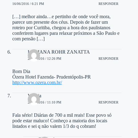
16/06/2016 / 6:21 PM
RESPONDER
[…] melhor ainda…e pertinho de onde você mora,
parece um presente dos céus. Depois de fazer um
roteiro por Curitiba, chegou a hora dos paulistanos
conferirem lugares para relaxar próximos a São Paulo e
com pensão […]
LUCIANA ROHR ZANATTA
21/07/2016 / 12:26 PM
RESPONDER
Bom Dia
Ózera Hotel Fazenda- Prudentópolis-PR
http://www.ozera.com.br/
Valéria
25/07/2016 / 11:10 PM
RESPONDER
Fala sério! Diárias de 700 a mil reais! Esse povo só
pode estar maluco! Conheço a maioria dos locais
listados e sei q não valem 1/3 do q cobram!