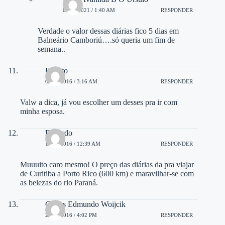
01/06/2021 / 1:40 AM
RESPONDER
Verdade o valor dessas diárias fico 5 dias em
Balneário Camboriú….só queria um fim de
semana..
Renato
06/10/2016 / 3:16 AM
RESPONDER
Valw a dica, já vou escolher um desses pra ir com
minha esposa.
Eduardo
16/10/2016 / 12:39 AM
RESPONDER
Muuuito caro mesmo! O preço das diárias da pra viajar
de Curitiba a Porto Rico (600 km) e maravilhar-se com
as belezas do rio Paraná.
Carlos Edmundo Woijcik
20/12/2016 / 4:02 PM
RESPONDER