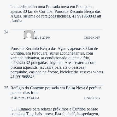
boa tarde, tenho uma Pousada nova em Piraquara ,
apenas 30 km de Curitiba, Pousada Recanto Berço das
Aguas, sistema de refeições inclusas, 41 991968843 att
claudia
claudia
22/09/2020 / 8:27 PM
RESPONDER
Pousada Recanto Berço das Águas, apenas 30 km de
Curitiba, em Piraquara, suites aconchegantes, com
varanda privativa, ar condicionado quente e frio,
televisão 32 polegadas, frigobar. Áreas externa com
piscina aquecida, jacuzzi ( para ate 6 pessoas),
parquinho, casinha na árvore, bicicletário. resevas whats
41 991968843
Refúgio do Canyon: pousada em Balsa Nova é perfeita
para os dias frios
11/06/2021 / 12:48 PM
RESPONDER
[…] Lugares para relaxar próximos a Curitiba pensão
completa Tags balsa nova, Brasil, chalé, hospedagem,