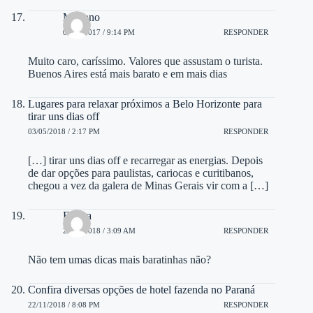
Mariano
03/07/2017 / 9:14 PM
RESPONDER
Muito caro, caríssimo. Valores que assustam o turista.
Buenos Aires está mais barato e em mais dias
Lugares para relaxar próximos a Belo Horizonte para
tirar uns dias off
03/05/2018 / 2:17 PM
RESPONDER
[…] tirar uns dias off e recarregar as energias. Depois
de dar opções para paulistas, cariocas e curitibanos,
chegou a vez da galera de Minas Gerais vir com a […]
Eloara
24/09/2018 / 3:09 AM
RESPONDER
Não tem umas dicas mais baratinhas não?
Confira diversas opções de hotel fazenda no Paraná
22/11/2018 / 8:08 PM
RESPONDER