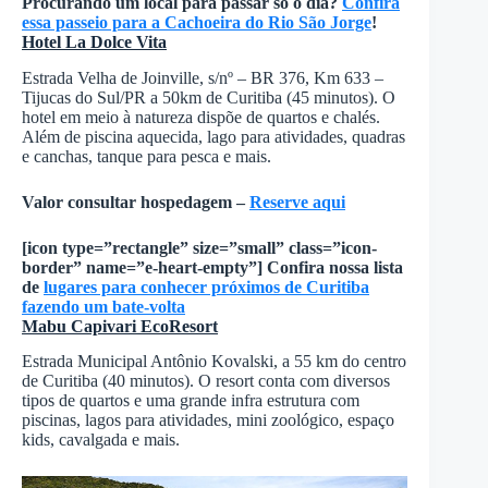
Procurando um local para passar só o dia?
Confira
essa passeio para a Cachoeira do Rio São Jorge
!
Hotel La Dolce Vita
Estrada Velha de Joinville, s/nº – BR 376, Km 633 –
Tijucas do Sul/PR a 50km de Curitiba (45 minutos). O
hotel em meio à natureza dispõe de quartos e chalés.
Além de piscina aquecida, lago para atividades, quadras
e canchas, tanque para pesca e mais.
Valor consultar hospedagem –
Reserve aqui
[icon type=”rectangle” size=”small” class=”icon-
border” name=”e-heart-empty”] Confira nossa lista
de
lugares para conhecer próximos de Curitiba
fazendo um bate-volta
Mabu Capivari EcoResort
Estrada Municipal Antônio Kovalski, a 55 km do centro
de Curitiba (40 minutos). O resort conta com diversos
tipos de quartos e uma grande infra estrutura com
piscinas, lagos para atividades, mini zoológico, espaço
kids, cavalgada e mais.