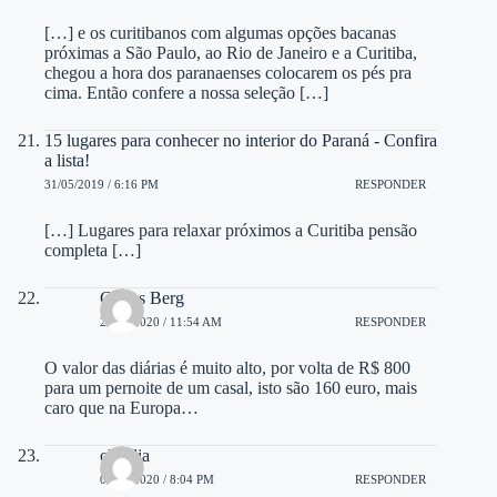
[…] e os curitibanos com algumas opções bacanas
próximas a São Paulo, ao Rio de Janeiro e a Curitiba,
chegou a hora dos paranaenses colocarem os pés pra
cima. Então confere a nossa seleção […]
15 lugares para conhecer no interior do Paraná - Confira
a lista!
31/05/2019 / 6:16 PM
RESPONDER
[…] Lugares para relaxar próximos a Curitiba pensão
completa […]
Carlos Berg
26/02/2020 / 11:54 AM
RESPONDER
O valor das diárias é muito alto, por volta de R$ 800
para um pernoite de um casal, isto são 160 euro, mais
caro que na Europa…
claudia
03/09/2020 / 8:04 PM
RESPONDER