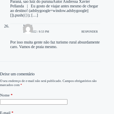
Paraná, sao luiz do purunaAutor Andressa Xavier
Pellanda | Eu gosto de viajar antes mesmo de chegar
ao destino! (adsbygoogle=window.adsbygoogle||
[]).push({}); […]
Juraci
19/12/2022 / 8:53 PM
RESPONDER
Por isso muita gente não faz turismo rural absurdamente
caro. Vamos de praia mesmo.
Deixe um comentário
O seu endereço de e-mail não será publicado.
Campos obrigatórios são
marcados com
*
Nome
*
E-mail
*