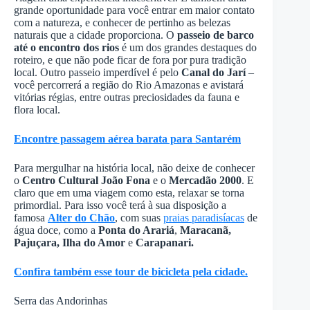
grande oportunidade para você entrar em maior contato
com a natureza, e conhecer de pertinho as belezas
naturais que a cidade proporciona. O
passeio de barco
até o encontro dos rios
é um dos grandes destaques do
roteiro, e que não pode ficar de fora por pura tradição
local. Outro passeio imperdível é pelo
Canal do Jarí
–
você percorrerá a região do Rio Amazonas e avistará
vitórias régias, entre outras preciosidades da fauna e
flora local.
Encontre passagem aérea barata para Santarém
Para mergulhar na história local, não deixe de conhecer
o
Centro Cultural João Fona
e o
Mercadão 2000
. E
claro que em uma viagem como esta, relaxar se torna
primordial. Para isso você terá à sua disposição a
famosa
Alter do Chão
, com suas
praias paradisíacas
de
água doce, como a
Ponta do Arariá
,
Maracanã,
Pajuçara, Ilha do Amor
e
Carapanari.
Confira também esse tour de bicicleta pela cidade.
Serra das Andorinhas