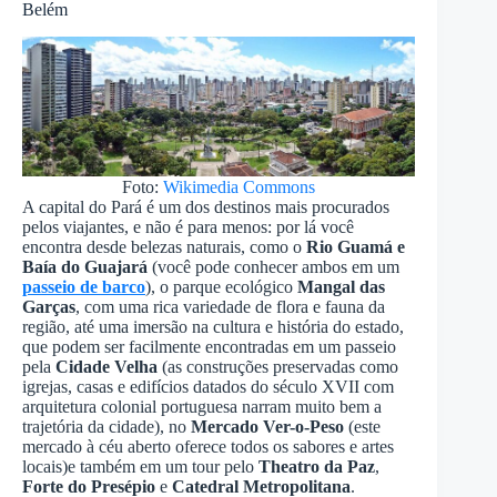
Belém
Foto:
Wikimedia Commons
A capital do Pará é um dos destinos mais procurados
pelos viajantes, e não é para menos: por lá você
encontra desde belezas naturais, como o
Rio Guamá e
Baía do Guajará
(você pode conhecer ambos em um
passeio de barco
), o parque ecológico
Mangal das
Garças
, com uma rica variedade de flora e fauna da
região, até uma imersão na cultura e história do estado,
que podem ser facilmente encontradas em um passeio
pela
Cidade Velha
(as construções preservadas como
igrejas, casas e edifícios datados do século XVII com
arquitetura colonial portuguesa narram muito bem a
trajetória da cidade), no
Mercado Ver-o-Peso
(este
mercado à céu aberto oferece todos os sabores e artes
locais)e também em um tour pelo
Theatro da Paz
,
Forte do Presépio
e
Catedral Metropolitana
.