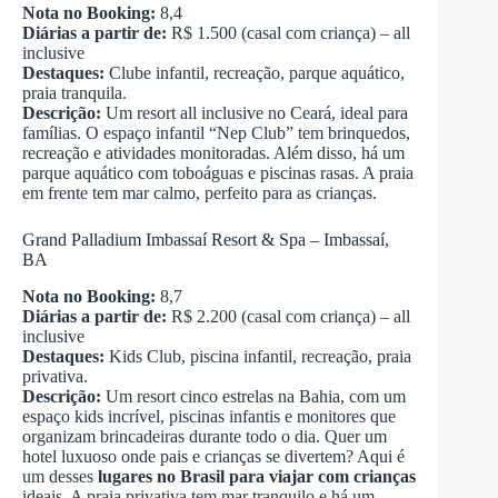
Nota no Booking:
8,4
Diárias a partir de:
R$ 1.500 (casal com criança) – all
inclusive
Destaques:
Clube infantil, recreação, parque aquático,
praia tranquila.
Descrição:
Um resort all inclusive no Ceará, ideal para
famílias. O espaço infantil “Nep Club” tem brinquedos,
recreação e atividades monitoradas. Além disso, há um
parque aquático com toboáguas e piscinas rasas. A praia
em frente tem mar calmo, perfeito para as crianças.
Grand Palladium Imbassaí Resort & Spa – Imbassaí,
BA
Nota no Booking:
8,7
Diárias a partir de:
R$ 2.200 (casal com criança) – all
inclusive
Destaques:
Kids Club, piscina infantil, recreação, praia
privativa.
Descrição:
Um resort cinco estrelas na Bahia, com um
espaço kids incrível, piscinas infantis e monitores que
organizam brincadeiras durante todo o dia. Quer um
hotel luxuoso onde pais e crianças se divertem? Aqui é
um desses
lugares no Brasil para viajar com crianças
ideais. A praia privativa tem mar tranquilo e há um