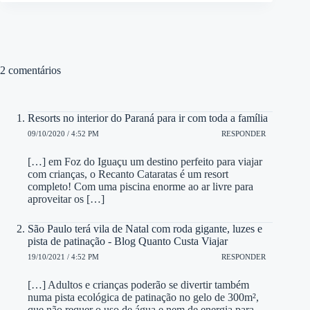
2 comentários
Resorts no interior do Paraná para ir com toda a família
09/10/2020 / 4:52 PM
RESPONDER
[…] em Foz do Iguaçu um destino perfeito para viajar
com crianças, o Recanto Cataratas é um resort
completo! Com uma piscina enorme ao ar livre para
aproveitar os […]
São Paulo terá vila de Natal com roda gigante, luzes e
pista de patinação - Blog Quanto Custa Viajar
19/10/2021 / 4:52 PM
RESPONDER
[…] Adultos e crianças poderão se divertir também
numa pista ecológica de patinação no gelo de 300m²,
que não requer o uso de água e nem de energia para