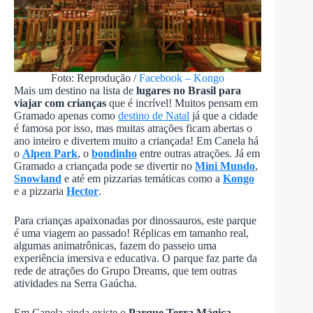
Foto: Reprodução /
Facebook – Kongo
Mais um destino na lista de
lugares no Brasil para
viajar com crianças
que é incrível! Muitos pensam em
Gramado apenas como
destino de Natal
já que a cidade
é famosa por isso, mas muitas atrações ficam abertas o
ano inteiro e divertem muito a criançada! Em Canela há
o
Alpen Park
, o
bondinho
entre outras atrações. Já em
Gramado a criançada pode se divertir no
Mini Mundo
,
Snowland
e até em pizzarias temáticas como a
Kongo
e a pizzaria
Hector
.
Para crianças apaixonadas por dinossauros, este parque
é uma viagem ao passado! Réplicas em tamanho real,
algumas animatrônicas, fazem do passeio uma
experiência imersiva e educativa. O parque faz parte da
rede de atrações do Grupo Dreams, que tem outras
atividades na Serra Gaúcha.
Em Canela ainda existe o
Parque Terra Mágica