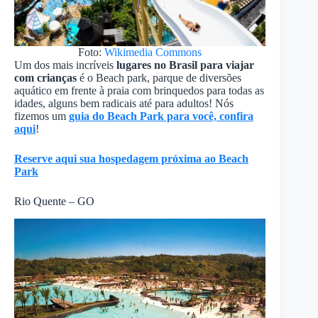
Foto:
Wikimedia Commons
Um dos mais incríveis
lugares no Brasil para viajar
com crianças
é o Beach park, parque de diversões
aquático em frente à praia com brinquedos para todas as
idades, alguns bem radicais até para adultos! Nós
fizemos um
guia do Beach Park para você, confira
aqui
!
Reserve aqui sua hospedagem próxima ao Beach
Park
Rio Quente – GO