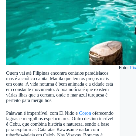
Foto:
Pi
Quem vai até Filipinas encontra cenários paradisíacos,
mas é a caótica capital Manila que tem os preços mais
em conta. A vida noturna é bem animada e a cidade está
em constante movimento. A boa notícia é que existem
várias ilhas que a cercam, onde o mar azul turquesa é
perfeito para mergulhos.
Palawan é imperdível, com El Nido e
Coron
oferecendo
lagoas e mergulhos espetaculares. Outro destino incrível
é Cebu, que combina história e natureza, sendo a base
para explorar as Cataratas Kawasan e nadar com
tubarões-baleia em Oslob. Nas Visayas, Boracay é