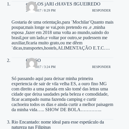
cARLOS jARI cHAVES fIGUEIREDO
28/01/2017 / 8:29 PM
RESPONDER
Gostaria de uma orientação,para ¨Mochilar¨Quanto mais
poupar,mais longe se vai,pois pretendo eu ,e ,minha
esposa ,fazer em 2018 uma volta ao mundo,saindo do
brasil,por um lado,e voltar por outro,se pudessem me
auxiliar,ficaria muito grato,ou me dêem
¨dicas,transportes,hostels,ALIMENTAÇÃO E.T.C….
CELSO
14/03/2017 / 3:24 PM
RESPONDER
Só passando aqui para deixar minha primeira
experiencia de sair de vila velha ES, a ouro fino MG
com direito a uma parada em são tomé das letras uma
cidade que deixa saudades pela beleza e comodidade,
ficar acampado numa fazenda camping e curtir
cachoeira todos os dias e ainda curtir a melhor paisagem
da minha vida….. SHOW DE BOLA…………..
Rio Encantado: nome ideal para esse espetáculo da
natureza nas Filipinas