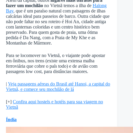
Além da capital, outros
lugares mais baratos para
fazer um mochilão
no Vietnã temos a ilha de
Halong
Bay
, que é um paraíso natural com paisagens de ilhas
calcárias ideal para passeios de barco. Outra cidade que
não pode faltar no seu roteiro é Hoi An, cidade antiga
com lanternas coloridas e um centro histórico bem
preservado. Para quem gosta de praia, uma ótima
pedida é Da Nang, com a Praia de My Khe e as
Montanhas de Mármore.
Para se locomover no Vietnã, o viajante pode apostar
em ônibus, nos trens (existe uma extensa malha
ferroviária que cobre o país todo) e de avião com
passagens low cost, para distâncias maiores.
|
Veja passagens aéreas do Brasil até Hanoi, a capital do
Vietnã, e comece seu mochilão de lá
[+]
Confira aqui hostels e hotéis para sua viagem no
Vietnã
Índia