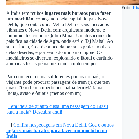
Foto:
Pi
A Índia tem muitos
lugares mais baratos para fazer
um mochilão,
começando pela capital do país Nova
Dehli, que conta com a Velha Delhi e seus mercados
vibrantes e Nova Delhi com arquitetura moderna e
monumentos como o Qutub Minar. Um dos ícones do
país fica na cidade de Agra, onde está o Taj Mahal. Ao
sul da Índia, Goa é conhecida por suas praias, muitas
delas desertas, e por seu lado um tanto hippie. Os
mochileiros se divertem explorando o litoral e curtindo
animadas festas pé na areia que acontecem por lá.
Para conhecer os mais diferentes pontos do país, o
viajante pode procurar passagens de trem (já que tem
quase 70 mil km coberto por malha ferroviária na
Índia), avião e ônibus (menos comum).
|
Tem ideia de quanto custa uma passagem do Brasil
para a Índia? Descubra aqui!
[+]
Confira hospedagens em Nova Delhi, Goa e outros
lugares mais baratos para fazer um mochilão na
Índia