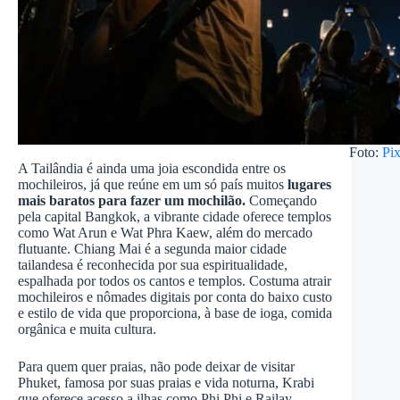
Foto:
Pi
A Tailândia é ainda uma joia escondida entre os
mochileiros, já que reúne em um só país muitos
lugares
mais baratos para fazer um mochilão.
Começando
pela capital Bangkok, a vibrante cidade oferece templos
como Wat Arun e Wat Phra Kaew, além do mercado
flutuante. Chiang Mai é a segunda maior cidade
tailandesa é reconhecida por sua espiritualidade,
espalhada por todos os cantos e templos. Costuma atrair
mochileiros e nômades digitais por conta do baixo custo
e estilo de vida que proporciona, à base de ioga, comida
orgânica e muita cultura.
Para quem quer praias, não pode deixar de visitar
Phuket, famosa por suas praias e vida noturna, Krabi
que oferece acesso a ilhas como Phi Phi e Railay