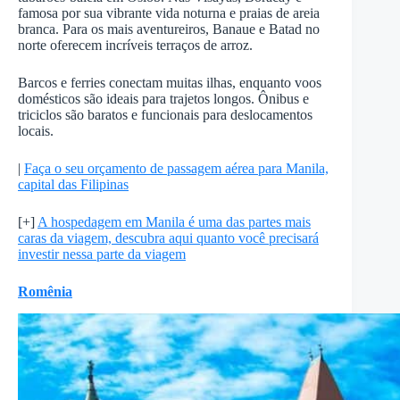
famosa por sua vibrante vida noturna e praias de areia
branca. Para os mais aventureiros, Banaue e Batad no
norte oferecem incríveis terraços de arroz.
Barcos e ferries conectam muitas ilhas, enquanto voos
domésticos são ideais para trajetos longos. Ônibus e
triciclos são baratos e funcionais para deslocamentos
locais.
|
Faça o seu orçamento de passagem aérea para Manila,
capital das Filipinas
[+]
A hospedagem em Manila é uma das partes mais
caras da viagem, descubra aqui quanto você precisará
investir nessa parte da viagem
Romênia