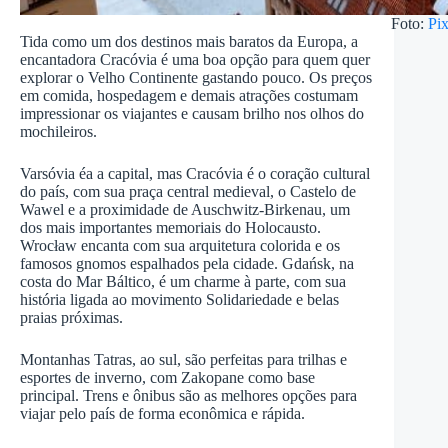
Foto:
Pi
Tida como um dos destinos mais baratos da Europa, a
encantadora Cracóvia é uma boa opção para quem quer
explorar o Velho Continente gastando pouco. Os preços
em comida, hospedagem e demais atrações costumam
impressionar os viajantes e causam brilho nos olhos do
mochileiros.
Varsóvia éa a capital, mas Cracóvia é o coração cultural
do país, com sua praça central medieval, o Castelo de
Wawel e a proximidade de Auschwitz-Birkenau, um
dos mais importantes memoriais do Holocausto.
Wrocław encanta com sua arquitetura colorida e os
famosos gnomos espalhados pela cidade. Gdańsk, na
costa do Mar Báltico, é um charme à parte, com sua
história ligada ao movimento Solidariedade e belas
praias próximas.
Montanhas Tatras, ao sul, são perfeitas para trilhas e
esportes de inverno, com Zakopane como base
principal. Trens e ônibus são as melhores opções para
viajar pelo país de forma econômica e rápida.