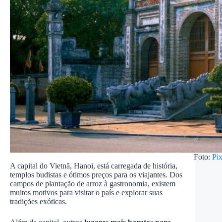
Foto:
Pi
A capital do Vietnã, Hanoi, está carregada de história,
templos budistas e ótimos preços para os viajantes. Dos
campos de plantação de arroz à gastronomia, existem
muitos motivos para visitar o país e explorar suas
tradições exóticas.