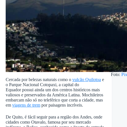
Foto:
Pi
Cercada por belezas naturais como o
vulcão Quilotoa
e
o Parque Nacional Cotopaxi, a capital do
Equador possui ainda um dos centros históricos mais
valiosos e preservados da América Latina. Mochileiros
embarcam não só no teleférico que corta a cidade, mas
em
viagens de trem
por paisagens incríveis.
De Quito, é fácil seguir para a região dos Andes, onde
cidades como Otavalo, famosa por seu mercado