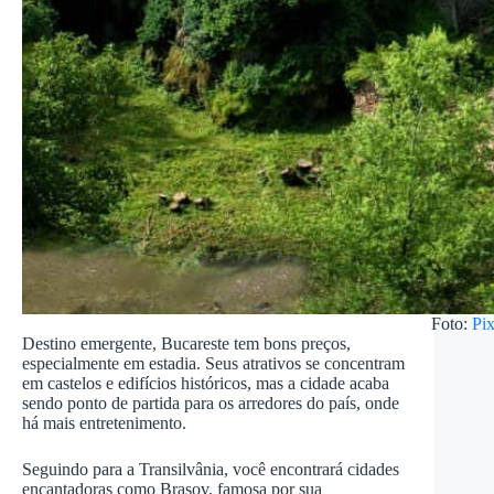
Foto:
Pi
Destino emergente, Bucareste tem bons preços,
especialmente em estadia. Seus atrativos se concentram
em castelos e edifícios históricos, mas a cidade acaba
sendo ponto de partida para os arredores do país, onde
há mais entretenimento.
Seguindo para a Transilvânia, você encontrará cidades
encantadoras como Brașov, famosa por sua