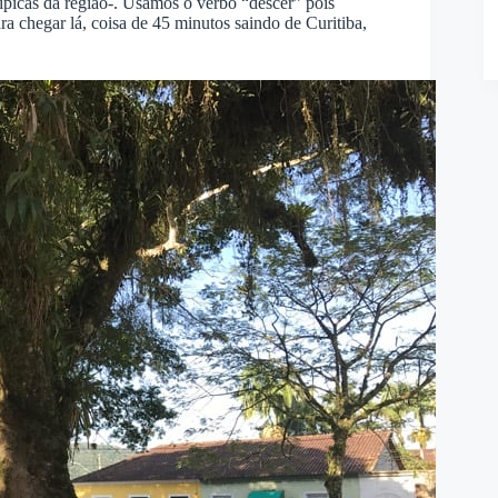
típicas da região-. Usamos o verbo “descer” pois
ara chegar lá, coisa de 45 minutos saindo de Curitiba,