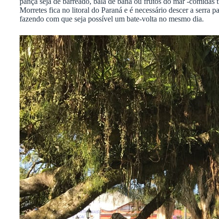
pança seja de barreado, bala de bana ou frutos do mar -comidas 
Morretes fica no litoral do Paraná e é necessário descer a serra p
fazendo com que seja possível um bate-volta no mesmo dia.