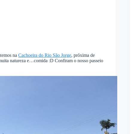
fizemos na
Cachoeira do Rio São Jorge
, próxima de
muita natureza e…comida :D Confiram o nosso passeio