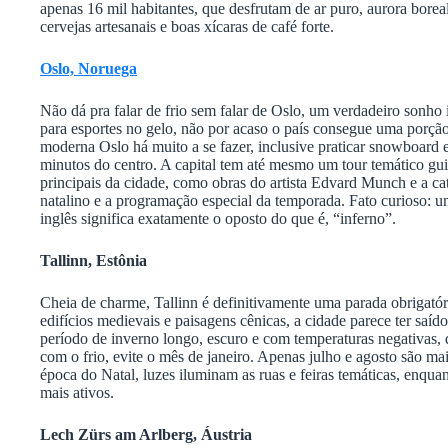
apenas 16 mil habitantes, que desfrutam de ar puro, aurora boreal
cervejas artesanais e boas xícaras de café forte.
Oslo, Noruega
Não dá pra falar de frio sem falar de Oslo, um verdadeiro sonho 
para esportes no gelo, não por acaso o país consegue uma porç
moderna Oslo há muito a se fazer, inclusive praticar snowboard
minutos do centro. A capital tem até mesmo um tour temático g
principais da cidade, como obras do artista Edvard Munch e a c
natalino e a programação especial da temporada. Fato curioso: u
inglês significa exatamente o oposto do que é, “inferno”.
Tallinn, Estônia
Cheia de charme, Tallinn é definitivamente uma parada obrigatór
edifícios medievais e paisagens cênicas, a cidade parece ter saíd
período de inverno longo, escuro e com temperaturas negativas, 
com o frio, evite o mês de janeiro. Apenas julho e agosto são 
época do Natal, luzes iluminam as ruas e feiras temáticas, enquant
mais ativos.
Lech Zürs am Arlberg, Áustria