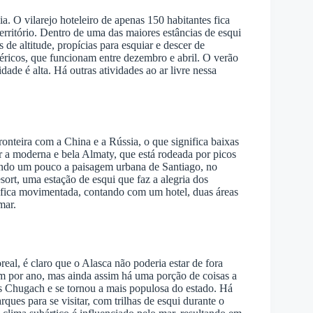
. O vilarejo hoteleiro de apenas 150 habitantes fica
erritório. Dentro de uma das maiores estâncias de esqui
de altitude, propícias para esquiar e descer de
éricos, que funcionam entre dezembro e abril. O verão
ade é alta. Há outras atividades ao ar livre nessa
ronteira com a China e a Rússia, o que significa baixas
 a moderna e bela Almaty, que está rodeada por picos
ando um pouco a paisagem urbana de Santiago, no
ort, uma estação de esqui que faz a alegria dos
o fica movimentada, contando com um hotel, duas áreas
mar.
eal, é claro que o Alasca não poderia estar de fora
cm por ano, mas ainda assim há uma porção de coisas a
as Chugach e se tornou a mais populosa do estado. Há
rques para se visitar, com trilhas de esqui durante o