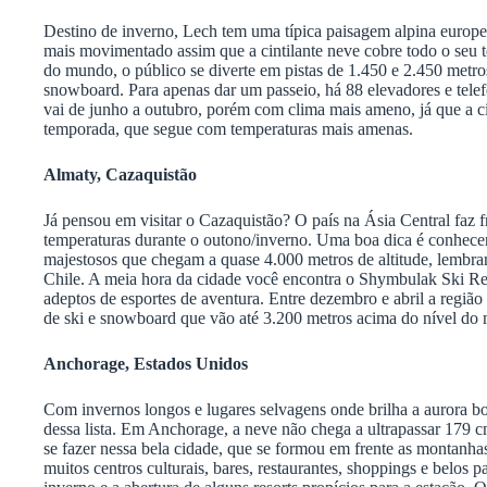
Destino de inverno, Lech tem uma típica paisagem alpina europeia
mais movimentado assim que a cintilante neve cobre todo o seu t
do mundo, o público se diverte em pistas de 1.450 e 2.450 metros 
snowboard. Para apenas dar um passeio, há 88 elevadores e telef
vai de junho a outubro, porém com clima mais ameno, já que a cid
temporada, que segue com temperaturas mais amenas.
Almaty, Cazaquistão
Já pensou em visitar o Cazaquistão? O país na Ásia Central faz f
temperaturas durante o outono/inverno. Uma boa dica é conhecer
majestosos que chegam a quase 4.000 metros de altitude, lembr
Chile. A meia hora da cidade você encontra o Shymbulak Ski Res
adeptos de esportes de aventura. Entre dezembro e abril a regiã
de ski e snowboard que vão até 3.200 metros acima do nível do 
Anchorage, Estados Unidos
Com invernos longos e lugares selvagens onde brilha a aurora bor
dessa lista. Em Anchorage, a neve não chega a ultrapassar 179 
se fazer nessa bela cidade, que se formou em frente as montanh
muitos centros culturais, bares, restaurantes, shoppings e belos pa