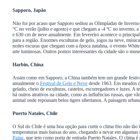
Sapporo, Japão
Não foi por acaso que Sapporo sediou as Olimpíadas de Inverno
°C no verão (julho e agosto) e que chegam a -4 ºC no inverno, 
e 630 cm de neve anualmente. Em fevereiro acontece o principal 
para a região. Enormes esculturas de gelo, jogos na neve, música e
noites escuras que chegam com a época natalina, o evento White
arte luminosas. Outros pontos interessantes da cidade são o mus
Harbin, China
Assim como em Sapporo, a China também tem um grande festiva
anualmente o
Festival de Gelo e Neve
desde 1963. Em meados de
gelado, cheio de esculturas, castelos, escorregadores e luzes. A 
há outros atrativos na cidade, como as influências russas, que vã
animal onde repousam belos tigres siberianos. A paisagem urban
Puerto Natales, Chile
O Sul do Chile é uma boa opção para curtir o clima frio não tão
temperaturas mais baixas do ano, chegando a nevar em algumas
Paine
, que tem como porta de entrada Puerto Natales. O clima é