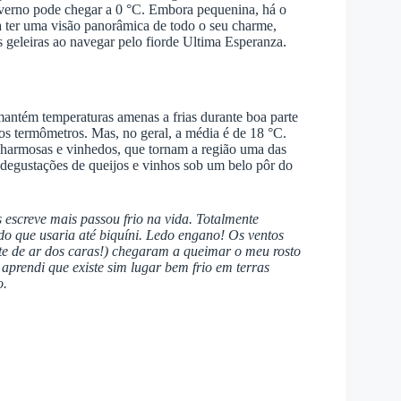
verno pode chegar a 0 °C. Embora pequenina, há o
 ter uma visão panorâmica de todo o seu charme,
s geleiras ao navegar pelo fiorde Ultima Esperanza.
antém temperaturas amenas a frias durante boa parte
s termômetros. Mas, no geral, a média é de 18 °C.
 charmosas e vinhedos, que tornam a região uma das
a degustações de queijos e vinhos sob um belo pôr do
escreve mais passou frio na vida. Totalmente
do que usaria até biquíni. Ledo engano! Os ventos
te de ar dos caras!) chegaram a queimar o meu rosto
 aprendi que existe sim lugar bem frio em terras
o.