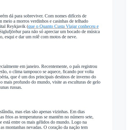
porém dá para sobreviver. Com nomes difíceis de
 em meio a morros verdinhos e casinhas de telhado
tal Reykjavik (
que o Quanto Custa Viajar conheceu e
 Siglufjörður para não só apreciar um bocado de música
lo, esqui e dar um rolê com motos de neve.
pecialmente em janeiro. Recentemente, o país registrou
erão, o clima tampouco se aquece, ficando por volta
éria, que é um dos principais destinos de inverno do
 mais profundo do mundo, visite as esculturas de gelo
unas russas.
lândia, mas elas são apenas vizinhas. Em dias
s frios as temperaturas se mantém no número sete,
ue está entre os mais gélidos do mundo. Logo na
e as montanhas nevadas. O coração da nação tem