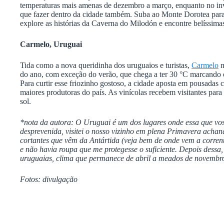
temperaturas mais amenas de dezembro a março, enquanto no in
que fazer dentro da cidade também. Suba ao Monte Dorotea para
explore as histórias da Caverna do Milodón e encontre belíssima
Carmelo, Uruguai
Tida como a nova queridinha dos uruguaios e turistas,
Carmelo
m
do ano, com exceção do verão, que chega a ter 30 °C marcando o
Para curtir esse friozinho gostoso, a cidade aposta em pousadas
maiores produtoras do país. As vinícolas recebem visitantes par
sol.
*nota da autora: O Uruguai é um dos lugares onde essa que vos 
desprevenida, visitei o nosso vizinho em plena Primavera achan
cortantes que vêm da Antártida (veja bem de onde vem a corren
e não havia roupa que me protegesse o suficiente. Depois dessa,
uruguaias, clima que permanece de abril a meados de novembr
Fotos: divulgação