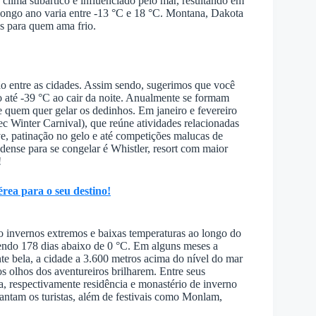
O clima subártico é influenciado pelo mar, resultando em
longo ano varia entre -13 °C e 18 °C. Montana, Dakota
s para quem ama frio.
o entre as cidades. Assim sendo, sugerimos que você
 até -39 °C ao cair da noite. Anualmente se formam
 quem quer gelar os dedinhos. Em janeiro e fevereiro
 Winter Carnival), que reúne atividades relacionadas
e, patinação no gelo e até competições malucas de
ense para se congelar é Whistler, resort com maior
!
rea para o seu destino!
 invernos extremos e baixas temperaturas ao longo do
endo 178 dias abaixo de 0 °C. Em alguns meses a
te bela, a cidade a 3.600 metros acima do nível do mar
 olhos dos aventureiros brilharem. Entre seus
ka, respectivamente residência e monastério de inverno
cantam os turistas, além de festivais como Monlam,