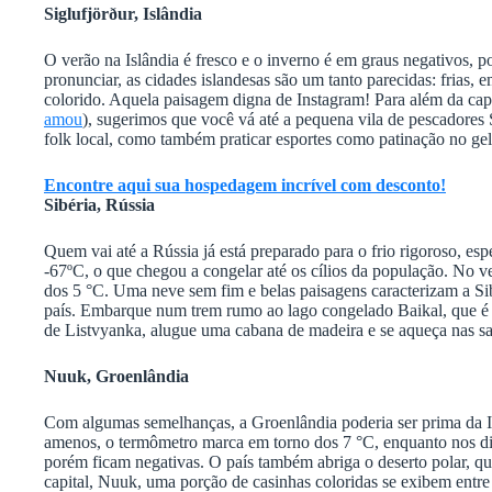
Siglufjörður, Islândia
O verão na Islândia é fresco e o inverno é em graus negativos, 
pronunciar, as cidades islandesas são um tanto parecidas: frias,
colorido. Aquela paisagem digna de Instagram! Para além da capi
amou
), sugerimos que você vá até a pequena vila de pescadores
folk local, como também praticar esportes como patinação no ge
Encontre aqui sua hospedagem incrível com desconto!
Sibéria, Rússia
Quem vai até a Rússia já está preparado para o frio rigoroso, es
-67ºC, o que chegou a congelar até os cílios da população. No v
dos 5 °C. Uma neve sem fim e belas paisagens caracterizam a Sib
país. Embarque num trem rumo ao lago congelado Baikal, que é o
de Listvyanka, alugue uma cabana de madeira e se aqueça nas sa
Nuuk, Groenlândia
Com algumas semelhanças, a Groenlândia poderia ser prima da Is
amenos, o termômetro marca em torno dos 7 °C, enquanto nos dia
porém ficam negativas. O país também abriga o deserto polar, q
capital, Nuuk, uma porção de casinhas coloridas se exibem entr