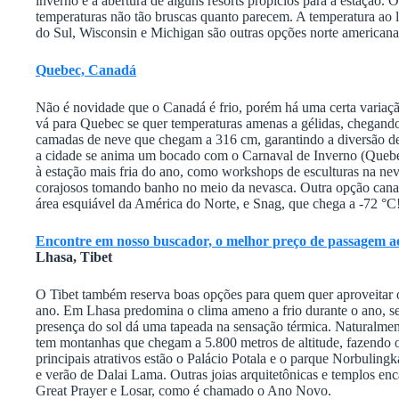
inverno e a abertura de alguns resorts propícios para a estação. 
temperaturas não tão bruscas quanto parecem. A temperatura ao 
do Sul, Wisconsin e Michigan são outras opções norte americana
Quebec, Canadá
Não é novidade que o Canadá é frio, porém há uma certa variaçã
vá para Quebec se quer temperaturas amenas a gélidas, chegando
camadas de neve que chegam a 316 cm, garantindo a diversão de
a cidade se anima um bocado com o Carnaval de Inverno (Quebec
à estação mais fria do ano, como workshops de esculturas na nev
corajosos tomando banho no meio da nevasca. Outra opção canad
área esquiável da América do Norte, e Snag, que chega a -72 °C
Encontre em nosso buscador, o melhor preço de passagem aé
Lhasa, Tibet
O Tibet também reserva boas opções para quem quer aproveitar o
ano. Em Lhasa predomina o clima ameno a frio durante o ano, s
presença do sol dá uma tapeada na sensação térmica. Naturalmen
tem montanhas que chegam a 5.800 metros de altitude, fazendo os
principais atrativos estão o Palácio Potala e o parque Norbuling
e verão de Dalai Lama. Outras joias arquitetônicas e templos en
Great Prayer e Losar, como é chamado o Ano Novo.