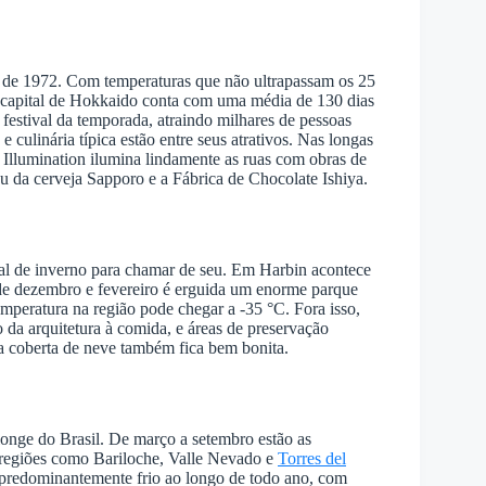
 de 1972. Com temperaturas que não ultrapassam os 25
a capital de Hokkaido conta com uma média de 130 dias
festival da temporada, atraindo milhares de pessoas
 culinária típica estão entre seus atrativos. Nas longas
 Illumination ilumina lindamente as ruas com obras de
eu da cerveja Sapporo e a Fábrica de Chocolate Ishiya.
l de inverno para chamar de seu. Em Harbin acontece
 dezembro e fevereiro é erguida um enorme parque
temperatura na região pode chegar a -35 °C. Fora isso,
o da arquitetura à comida, e áreas de preservação
a coberta de neve também fica bem bonita.
 longe do Brasil. De março a setembro estão as
 regiões como Bariloche, Valle Nevado e
Torres del
 predominantemente frio ao longo de todo ano, com