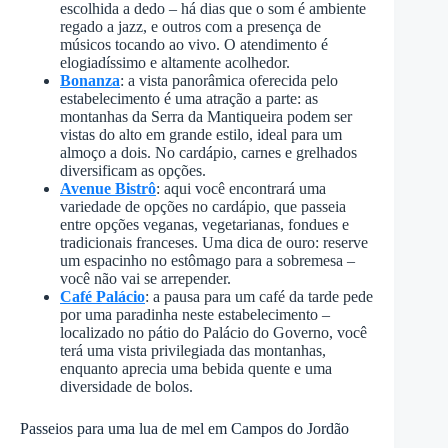
escolhida a dedo – há dias que o som é ambiente
regado a jazz, e outros com a presença de
músicos tocando ao vivo. O atendimento é
elogiadíssimo e altamente acolhedor.
Bonanza
: a vista panorâmica oferecida pelo
estabelecimento é uma atração a parte: as
montanhas da Serra da Mantiqueira podem ser
vistas do alto em grande estilo, ideal para um
almoço a dois. No cardápio, carnes e grelhados
diversificam as opções.
Avenue Bistrô
: aqui você encontrará uma
variedade de opções no cardápio, que passeia
entre opções veganas, vegetarianas, fondues e
tradicionais franceses. Uma dica de ouro: reserve
um espacinho no estômago para a sobremesa –
você não vai se arrepender.
Café Palácio
: a pausa para um café da tarde pede
por uma paradinha neste estabelecimento –
localizado no pátio do Palácio do Governo, você
terá uma vista privilegiada das montanhas,
enquanto aprecia uma bebida quente e uma
diversidade de bolos.
Passeios para uma lua de mel em Campos do Jordão