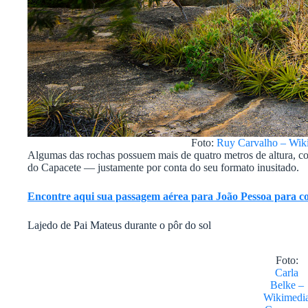
Foto:
Ruy Carvalho – Wi
Algumas das rochas possuem mais de quatro metros de altura, co
do Capacete — justamente por conta do seu formato inusitado.
Encontre aqui sua passagem aérea para João Pessoa para co
Lajedo de Pai Mateus durante o pôr do sol
Foto:
Carla
Belke –
Wikimedi