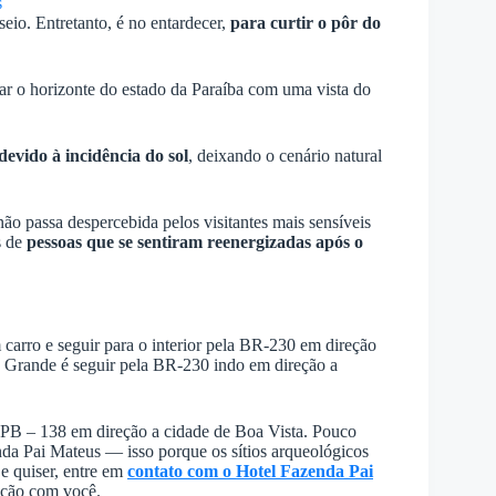
s
seio. Entretanto, é no entardecer,
para curtir o pôr do
lar o horizonte do estado da Paraíba com uma vista do
devido à incidência do sol
, deixando o cenário natural
não passa despercebida pelos visitantes mais sensíveis
s de
pessoas que se sentiram reenergizadas após o
carro e seguir para o interior pela BR-230 em direção
Grande é seguir pela BR-230 indo em direção a
 PB – 138 em direção a cidade de Boa Vista. Pouco
nda Pai Mateus — isso porque os sítios arqueológicos
Se quiser, entre em
contato com o Hotel Fazenda Pai
ação com você.