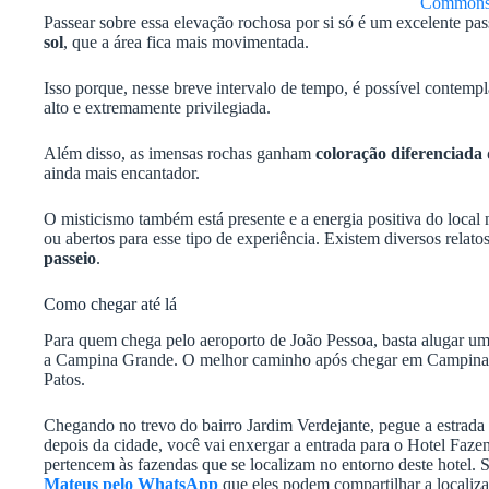
Common
Passear sobre essa elevação rochosa por si só é um excelente pas
sol
, que a área fica mais movimentada.
Isso porque, nesse breve intervalo de tempo, é possível contemp
alto e extremamente privilegiada.
Além disso, as imensas rochas ganham
coloração diferenciada 
ainda mais encantador.
O misticismo também está presente e a energia positiva do local 
ou abertos para esse tipo de experiência. Existem diversos relato
passeio
.
Como chegar até lá
Para quem chega pelo aeroporto de João Pessoa, basta alugar um 
a Campina Grande. O melhor caminho após chegar em Campina 
Patos.
Chegando no trevo do bairro Jardim Verdejante, pegue a estrada
depois da cidade, você vai enxergar a entrada para o Hotel Faze
pertencem às fazendas que se localizam no entorno deste hotel. 
Mateus pelo WhatsApp
que eles podem compartilhar a localiz