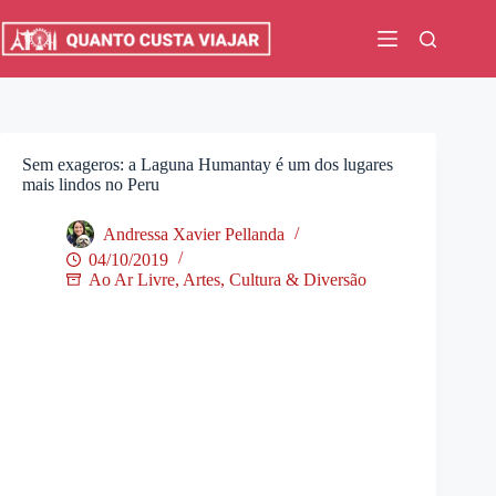
Pular
para
o
conteúdo
Sem exageros: a Laguna Humantay é um dos lugares
mais lindos no Peru
Andressa Xavier Pellanda
04/10/2019
Ao Ar Livre
,
Artes, Cultura & Diversão