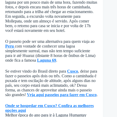
laguna por um pouco mais de uma hora, fazendo muitas
fotos, e depois encara mais três horas de caminhada,
retornando para a trilha até chegar ao estacionamento.
Em seguida, a excursão volta novamente para
Mollepata, onde um almoço é servido. Após comer
bem, o retorno para casa se inicia e por volta de 17h
você estará novamente em seu hotel.
O passeio pode ser uma alternativa para quem viaja ao
Peru
com vontade de conhecer uma lagoa
simplesmente surreal, mas não tem tempo suficiente
para ir até Huaraz (distante 8 horas de ônibus de Lima)
onde fica a famosa
Laguna 69
.
Se estiver vindo do Brasil direto para
Cusco
, deixe para
fazer o passeios após dois ou três. Como a caminhada é
puxada e tem oscilação de altitude, após alguns dias no
país, seu corpo estará mais aclimatado, ok? Dessa
forma, as chances de aproveitar ainda mais o passeio
são grandes!
Veja aqui passeios para fazer em Cusco
.
Onde se hospedar em Cusco? Confira as melhores
opções aqui
Melhor época do ano para ir à Laguna Humantay