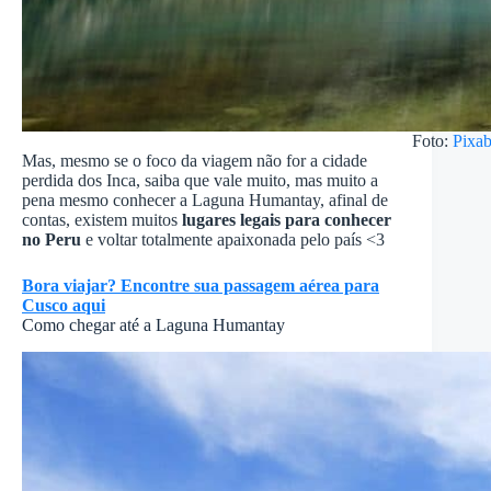
Foto:
Pixa
Mas, mesmo se o foco da viagem não for a cidade
perdida dos Inca, saiba que vale muito, mas muito a
pena mesmo conhecer a Laguna Humantay, afinal de
contas, existem muitos
lugares legais para conhecer
no Peru
e voltar totalmente apaixonada pelo país <3
Bora viajar? Encontre sua passagem aérea para
Cusco aqui
Como chegar até a Laguna Humantay