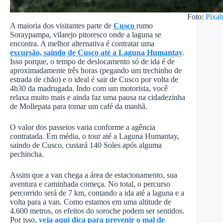
Foto:
Pixa
A maioria dos visitantes parte de
Cusco
rumo
Soraypampa, vilarejo pitoresco onde a laguna se
encontra. A melhor alternativa é contratar uma
excursão, saindo de Cusco até a Laguna Humantay
.
Isso porque, o tempo de deslocamento só de ida é de
aproximadamente três horas (pegando um trechinho de
estrada de chão) e o ideal é sair de Cusco por volta de
4h30 da madrugada. Indo com um motorista, você
relaxa muito mais e ainda faz uma pausa na cidadezinha
de Mollepata para tomar um café da manhã.
O valor dos passeios varia conforme a agência
contratada. Em média, o tour até a Laguna Humantay,
saindo de Cusco, custará 140 Soles após alguma
pechincha.
Assim que a van chega a área de estacionamento, sua
aventura e caminhada começa. No total, o percurso
percorrido será de 7 km, contando a ida até a laguna e a
volta para a van. Como estamos em uma altitude de
4.600 metros, os efeitos do soroche podem ser sentidos.
Por isso,
veja aqui dica para prevenir o mal de