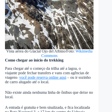
Vista aérea do Glacial Ojo del Albino/Foto:
Wikimedia
Commons
Como chegar ao início do trekking
Para chegar até o começo da trilha até a lagoa, o
viajante pode fechar transfers e vans com agências de
viagens-
você pode reserva online aqui
– ou ir sozinho
de carro alugado até o local.
Não existe ainda nenhuma linha de ônibus que deixe no
local.
A entrada é gratuita e bem sinalizada, e fica localizada
na Ruta Nacional 3, a 17 km do centro de Ushuaia.