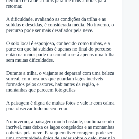
demora cerca de 2 horas para ir e mais 2 horas para
retornar.
A dificuldade, avaliando as condições da trilha e as
subidas e descidas, é considerada média. No inverno, o
percurso pode ser mais desafiador pela neve.
O solo local é esponjoso, conhecido como turbas, e a
parte em que há subidas é apenas no final do percurso,
então na maior parte do caminho será apenas uma trilha
sem muitas dificuldades.
Durante a trilha, o viajante se deparará com uma beleza
surreal, com bosques que guardam lagos incríveis
formados pelos castores, habitantes da região, e
montanhas que parecem fotografias.
A paisagem é digna de muitas fotos e vale ir com calma
para observar tudo ao seu redor.
No inverno, a paisagem muda bastante, continua sendo
incrível, mas deixa os lagos congelados e as montanhas
cobertas pela neve. Para quem tiver coragem, pode ser
uma oportunidade única de andar sobre o gelo, mas não