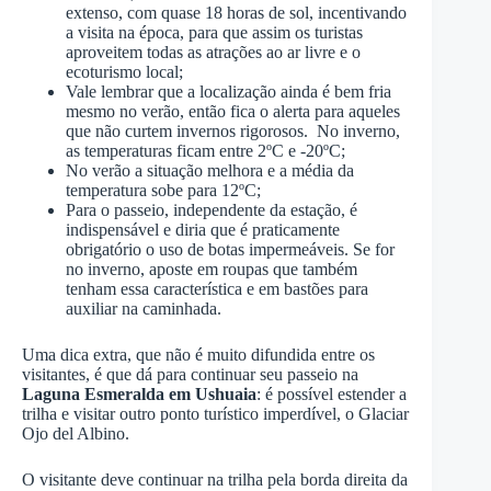
extenso, com quase 18 horas de sol, incentivando
a visita na época, para que assim os turistas
aproveitem todas as atrações ao ar livre e o
ecoturismo local;
Vale lembrar que a localização ainda é bem fria
mesmo no verão, então fica o alerta para aqueles
que não curtem invernos rigorosos. No inverno,
as temperaturas ficam entre 2ºC e -20ºC;
No verão a situação melhora e a média da
temperatura sobe para 12ºC;
Para o passeio, independente da estação, é
indispensável e diria que é praticamente
obrigatório o uso de botas impermeáveis. Se for
no inverno, aposte em roupas que também
tenham essa característica e em bastões para
auxiliar na caminhada.
Uma dica extra, que não é muito difundida entre os
visitantes, é que dá para continuar seu passeio na
Laguna Esmeralda em Ushuaia
: é possível estender a
trilha e visitar outro ponto turístico imperdível, o Glaciar
Ojo del Albino.
O visitante deve continuar na trilha pela borda direita da