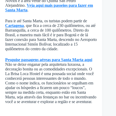
Novios e à área verde do Quinta San Pedro
Alejandrino.
Veja aqui mais passeios para fazer em
Santa Marta
.
Para ir até Santa Marta, os turistas podem partir de
Cartagena
, que fica a cerca de 230 quilômetros, ou até
Barranquilla, a cerca de 100 quilômetros. Direto do
Brasil, a maneira mais fácil é ir para Bogotá e de lá
fazer conexão para Santa Marta, descendo no Aeroporto
Internacional Simón Bolívar, localizado a 15
quilômetros do centro da cidade.
Pesquise passagens aéreas para Santa Marta aqui
Não se deixe enganar pela arquitetura luxuosa, a
decoração bonita ou as comodidades excepcionais. O
La Brisa Loca Hostel é uma pousada social onde você
conhecerá pessoas interessantes de todo o mundo.
Como o nome indica, os funcionários se orgulham em
ajudar os hóspedes a ficarem um pouco “loucos”,
sempre na medida certa, enquanto estão em Santa
Marta, seja através das festanças no bar ou incentivando
você a se aventurar e explorar a região e se aventurar.