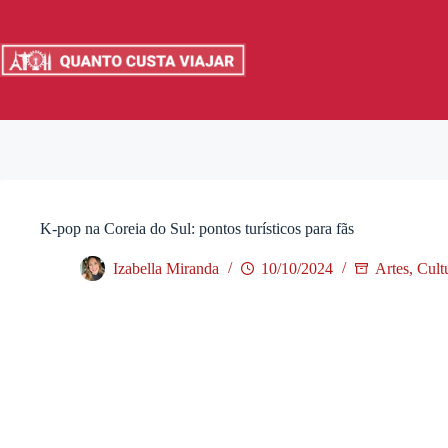
Pular
para
o
conteúdo
K-pop na Coreia do Sul: pontos turísticos para fãs
Izabella Miranda
10/10/2024
Artes, Cul