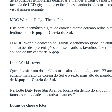
de exposições temporárias dedicadas a grandes artistas da músic
fachada de LED gigante que exibe clipes e anúncios dos mais r
visual impressionante.
MBC World – Hallyu Theme Park
Este parque temático digital de entretenimento coreano reúne o 
fenômeno do
K-pop na Coreia do Sul.
O MBC World é dedicado ao Hallyu, o fenômeno global da cultura
simulações de apresentações com seus artistas favoritos, fazer f
ao lado de um cantor de K-pop.
Lotte World Tower
Que tal visitar um dos prédios mais altos do mundo, com 123 an
edifício mais alto da Coreia do Sul e o sexto mais alto do mundo,
de
K-pop na Coreia do Sul.
Na Lotte Duty Free Star Avenue, localizada dentro do shopping a
famosos e atividades interativas para os fãs.
Locais de clipes e fotos