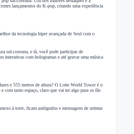
a pop sul-coreana. Um dos maiores destaques é a
ecentes lançamentos do K-pop, criando uma experiência
melhor da tecnologia hiper avançada de Seul com o
 sul-coreana, e lá, você pode participar de
otos interativas com hologramas e até gravar uma música
dares e 555 metros de altura? O Lotte World Tower é o
 e com tanto espaço, claro que vai ter algo para os fãs
nexo à torre, ficam autógrafos e mensagens de artistas