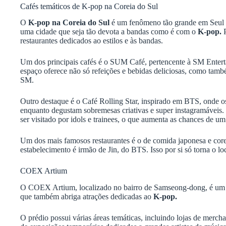
Cafés temáticos de K-pop na Coreia do Sul
O
K-pop na Coreia do Sul
é um fenômeno tão grande em Seul q
uma cidade que seja tão devota a bandas como é com o
K-pop.
restaurantes dedicados ao estilos e às bandas.
Um dos principais cafés é o SUM Café, pertencente à SM Enter
espaço oferece não só refeições e bebidas deliciosas, como també
SM.
Outro destaque é o Café Rolling Star, inspirado em BTS, onde os
enquanto degustam sobremesas criativas e super instagramávei
ser visitado por idols e trainees, o que aumenta as chances de u
Um dos mais famosos restaurantes é o de comida japonesa e core
estabelecimento é irmão de Jin, do BTS. Isso por si só torna o lo
COEX Artium
O COEX Artium, localizado no bairro de Samseong-dong, é um d
que também abriga atrações dedicadas ao
K-pop.
O prédio possui várias áreas temáticas, incluindo lojas de merch