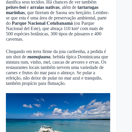
danifica seus tecidos. Há chances de ver também
peixes-boi
e
arraias nativas
, além de
tartarugas
marinhas
, que fizeram de Saona seu berçário. Lembre-
se que esta é uma área de preservação ambiental, parte
do
Parque Nacional Cotubanamá
(ou Parque
Nacional del Este), que abraça 110 km² com mais de
500 espécies botânicas, 300 tipos de pássaros e 400
cavernas.
Chegando em terra firme da joia caribenha, a pedida é
um shot de
mamajuana
, bebida típica Dominicana que
mistura rum, vinho, mel, cascas de arvores e ervas. Os
restaurantes locais também servem uma variedade de
carnes e frutos do mar para o almoço. Se pular a
refeição, não deixe de pular no mar azul e tranquilo,
também propício para flutuação.