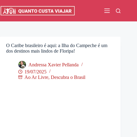
Pular
para
o
conteúdo
O Caribe brasileiro é aqui: a Ilha do Campeche é um
dos destinos mais lindos de Floripa!
Andressa Xavier Pellanda
19/07/2025
Ao Ar Livre
,
Descubra o Brasil