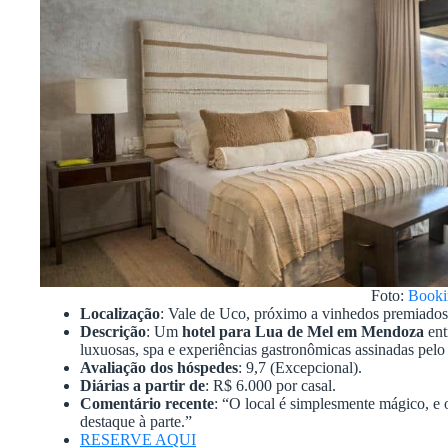
Foto:
Booki
Localização
: Vale de Uco, próximo a vinhedos premiados
Descrição
: Um
hotel para Lua de Mel em Mendoza
ent
luxuosas, spa e experiências gastronômicas assinadas pe
Avaliação dos hóspedes
: 9,7 (Excepcional).
Diárias a partir de
: R$ 6.000 por casal.
Comentário recente
: “O local é simplesmente mágico, e
destaque à parte.”
RESERVE AQUI