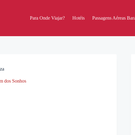
Para Onde Viajar?
Hotéis
Passagens Aéreas Bara
oza
m dos Sonhos