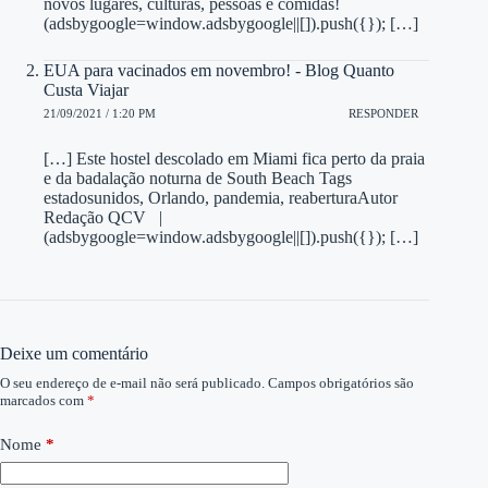
novos lugares, culturas, pessoas e comidas!
(adsbygoogle=window.adsbygoogle||[]).push({}); […]
EUA para vacinados em novembro! - Blog Quanto
Custa Viajar
21/09/2021 / 1:20 PM
RESPONDER
[…] Este hostel descolado em Miami fica perto da praia
e da badalação noturna de South Beach Tags
estadosunidos, Orlando, pandemia, reaberturaAutor
Redação QCV |
(adsbygoogle=window.adsbygoogle||[]).push({}); […]
Deixe um comentário
O seu endereço de e-mail não será publicado.
Campos obrigatórios são
marcados com
*
Nome
*