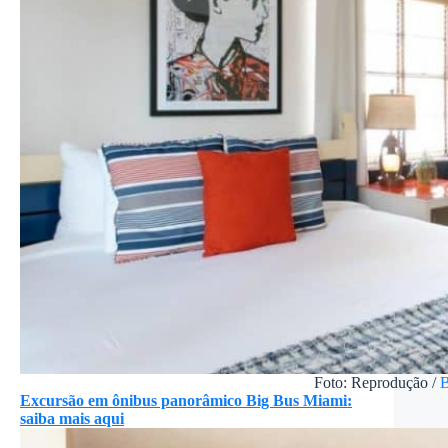
Foto: Reprodução /
B
Excursão em ônibus panorâmico Big Bus Miami:
saiba mais aqui