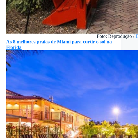
Foto: Reprodução /
B
As 8 melhores praias de Miami para curtir o sol na
Flórida