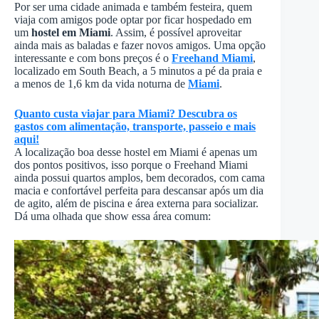
Por ser uma cidade animada e também festeira, quem
viaja com amigos pode optar por ficar hospedado em
um
hostel em Miami
. Assim, é possível aproveitar
ainda mais as baladas e fazer novos amigos. Uma opção
interessante e com bons preços é o
Freehand Miami
,
localizado em South Beach, a 5 minutos a pé da praia e
a menos de 1,6 km da vida noturna de
Miami
.
Quanto custa viajar para Miami? Descubra os
gastos com alimentação, transporte, passeio e mais
aqui!
A localização boa desse hostel em Miami é apenas um
dos pontos positivos, isso porque o Freehand Miami
ainda possui quartos amplos, bem decorados, com cama
macia e confortável perfeita para descansar após um dia
de agito, além de piscina e área externa para socializar.
Dá uma olhada que show essa área comum: