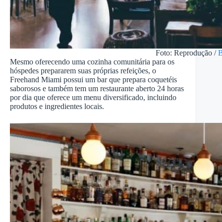
Foto: Reprodução /
B
Mesmo oferecendo uma cozinha comunitária para os
hóspedes prepararem suas próprias refeições, o
Freehand Miami possui um bar que prepara coquetéis
saborosos e também tem um restaurante aberto 24 horas
por dia que oferece um menu diversificado, incluindo
produtos e ingredientes locais.