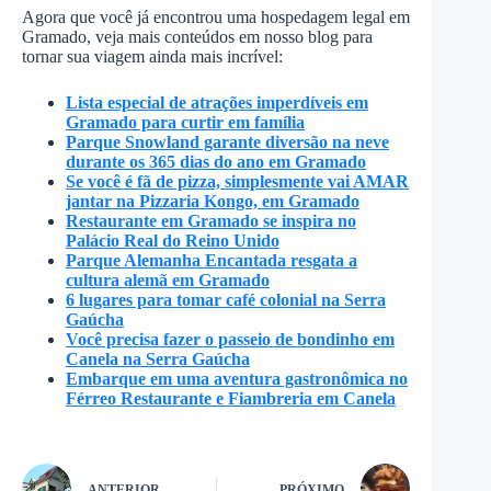
Agora que você já encontrou uma hospedagem legal em
Gramado, veja mais conteúdos em nosso blog para
tornar sua viagem ainda mais incrível:
Lista especial de atrações imperdíveis em
Gramado para curtir em família
Parque Snowland garante diversão na neve
durante os 365 dias do ano em Gramado
Se você é fã de pizza, simplesmente vai AMAR
jantar na Pizzaria Kongo, em Gramado
Restaurante em Gramado se inspira no
Palácio Real do Reino Unido
Parque Alemanha Encantada resgata a
cultura alemã em Gramado
6 lugares para tomar café colonial na Serra
Gaúcha
Você precisa fazer o passeio de bondinho em
Canela na Serra Gaúcha
Embarque em uma aventura gastronômica no
Férreo Restaurante e Fiambreria em Canela
ANTERIOR
PRÓXIMO