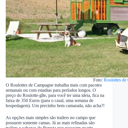
Foto:
Roulottes d
O Roulottes de Campagne trabalha mais com pacotes
semanais ou com estadias para períodos longos. O
preço do Roulotte-gîte, para você ter uma ideia, fica na
faixa de 350 Euros (para o casal, uma semana de
hospedagem). Um precinho bem camarada, não acha?!
As opções mais simples são trailers no campo que
possuem somente camas. Já as mais refinadas são
trailers e cabanas de floresta que possuem quarto,