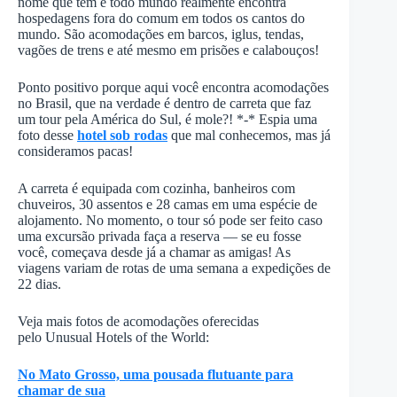
nome que tem e todo mundo realmente encontra
hospedagens fora do comum em todos os cantos do
mundo. São acomodações em barcos, iglus, tendas,
vagões de trens e até mesmo em prisões e calabouços!
Ponto positivo porque aqui você encontra acomodações
no Brasil, que na verdade é dentro de carreta que faz
um tour pela América do Sul, é mole?! *-* Espia uma
foto desse
hotel sob rodas
que mal conhecemos, mas já
consideramos pacas!
A carreta é equipada com cozinha, banheiros com
chuveiros, 30 assentos e 28 camas em uma espécie de
alojamento. No momento, o tour só pode ser feito caso
uma excursão privada faça a reserva — se eu fosse
você, começava desde já a chamar as amigas! As
viagens variam de rotas de uma semana a expedições de
22 dias.
Veja mais fotos de acomodações oferecidas
pelo Unusual Hotels of the World:
No Mato Grosso, uma pousada flutuante para
chamar de sua