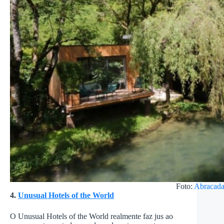
Foto:
Abracad
4.
Unusual Hotels of the World
O Unusual Hotels of the World realmente faz jus ao