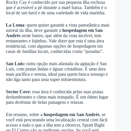
Rocky Cay é conhecido por sua pequena ilha rochosa
que é acessível a pé durante a maré baixa. Também é o
local de um farol e de uma variedade de vida marinha.
La Loma
: quem quiser garantir a vista panorâmica mais
surreal da ilha, deve garantir a
hospedagem em San
Andrés
neste bairro, que além da vista incrível, tem
restaurantes e lojinhas. Vale dizer que esta é uma área
residencial, com algumas opções de hospedagem em
casas de famílias locais, conhecidas como “posadas”.
San Luis:
outra opção mais afastada da agitação é San
Luis, com praias lindas e águas cristalinas. É uma área
mais pacífica e serena, ideal para quem busca sossego e
não liga tanto para uma super infraestrutura.
Sector Cove
: essa área é conhecida pelas suas praias
deslumbrantes e clima mais tranquilo. É um ótimo lugar
para desfrutar de belas paisagens e relaxar.
Em resumo, sobre a
hospedagem em San Andrés
, se
você está procurando uma localização central com fácil
acesso a tudo o que a ilha tem a oferecer, Spratt Bight
ou El Centro são as melhores opções. Se você está