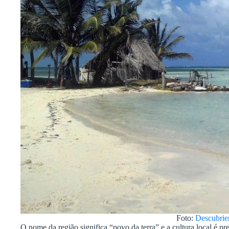
Foto:
Descubrie
O nome da região significa “povo da terra” e a cultura local é p