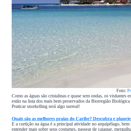
Foto:
P
Como as águas são cristalinas e quase sem ondas, os visitantes
estão na lista dos mais bem preservados da Biorregião Biológica
Praticar snorkelling será algo surreal!
Quais são as melhores praias do Caribe? Descubra e planej
E a curtição na água é a principal atividade no arquipélago, be
entender mais sobre seus costumes, passear de caiaque, mergulhar