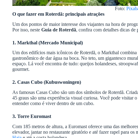
Foto:
Pixab
O que fazer em Roterdã: principais atrações
Um dos pontos de maior interesse dos viajantes na hora de prog
Por isso, neste
Guia de Roterdã
, confira com detalhes dicas de 
1. Markthal (Mercado Municipal)
Um dos edifícios mais icônicos de Roterdã, o Markthal combina
gastronômico de dar água na boca. No teto, um gigantesco mural
espaço. Lá você encontra de tudo: queijos holandeses, stroopwafe
gourmet.
2. Casas Cubo (Kubuswoningen)
As famosas Casas Cubo são um dos símbolos de Roterdã. Criadas 
45 graus são uma experiência visual curiosa. Você pode visitar 
entender como é viver dentro de um cubo.
3. Torre Euromast
Com 185 metros de altura, a Euromast oferece uma das melhores 
elevador, jantar no restaurante giratório e até fazer rapel para os 
Haia
e até a costa holandesa.