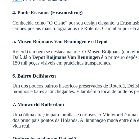
4. Ponte Erasmus (Erasmusbrug)
Conhecida como “O Cisne” por seu design elegante, a Erasmusbru
cartões-postais mais fotografados de Roterdã. Caminhar por ela 
5. Museu Boijmans Van Beuningen e o Depot
Roterdã também se destaca na arte. O Museu Boijmans (em refo
Dalí. Já o
Depot Boijmans Van Beuningen
é o primeiro depósi
150 mil peças visíveis em prateleiras transparentes.
6. Bairro Delfshaven
Um dos poucos bairros históricos preservados de Roterdã, Delfs
moinhos e bares aconchegantes. É também o local de onde os p
7. Miniworld Rotterdam
Uma ótima atração para famílias e curiosos, o Miniworld é uma 
dos principais pontos da Holanda. A iluminação muda entre dia 
vida real.
Onde se hospedar em Roterdã