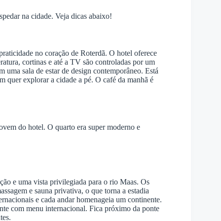
spedar na cidade. Veja dicas abaixo!
praticidade no coração de Roterdã. O hotel oferece
atura, cortinas e até a TV são controladas por um
 uma sala de estar de design contemporâneo. Está
em quer explorar a cidade a pé. O café da manhã é
jovem do hotel. O quarto era super moderno e
ção e uma vista privilegiada para o rio Maas. Os
ssagem e sauna privativa, o que torna a estadia
ternacionais e cada andar homenageia um continente.
rante com menu internacional. Fica próximo da ponte
tes.