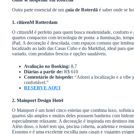
Outra parte essencial de um g
uia de Roterdã
é saber onde se ho
1. citizenM Rotterdam
O citizenM é perfeito para quem busca modernidade, conforto e 
quartos compactos com tecnologia de ponta: a iluminação, temper
iPad. A decoração é descolada, com espaços comuns que lembram
localizado ao lado das Casas Cubo e do Markthal, ideal para qu
variado, com produtos frescos e opções saudáveis.
Avaliação no Booking:
8,7
Diárias a partir de:
R$ 610
Comentário de hóspede:
“Adorei a localização e a vibe 
confortável.”
RESERVE AQUI
2. Mainport Design Hotel
O Mainport é um hotel cinco estrelas que combina luxo, sofistica
quartos são amplos e muitos deles possuem banheira com hidroma
especialmente relaxante. A decoração é inspirada em destinos in
Além disso, o hotel tem spa, piscina coberta, academia e restau
Erasmus e é uma excelente escolha para casais e viajantes exigen