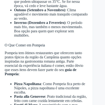
que podem ultrapassar os 35°C. Se for nessa
época, vá cedo e leve bastante água.
Outono (Setembro a Novembro)
: Clima
agradável e movimento mais tranquilo comparado
ao verão.
Inverno (Dezembro a Fevereiro)
: O período
mais frio, mas também o menos movimentado.
Boa opção para quem quer explorar sem
multidões.
O Que Comer em Pompeia
Pompeia tem ótimos restaurantes que oferecem tanto
pratos típicos da região da Campânia quanto opções
inspiradas na gastronomia romana antiga. Parte
essencial da experiência italiana é comer, então óbvio
que esses itens devem fazer parte do seu
guia de
Pompeia
:
Pizza Napolitana
: Como Pompeia fica perto de
Nápoles, a pizza napolitana é uma excelente
escolha.
Pasta alla Genovese
: Prato tradicional da região,
feito com carne cozida lentamente em cebolas.
Frutti di Mare
: A proximidade com o mar