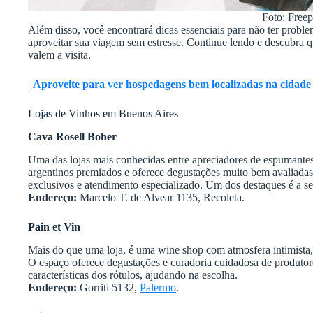
Foto: Freep
Além disso, você encontrará dicas essenciais para não ter proble
aproveitar sua viagem sem estresse. Continue lendo e descubra q
valem a visita.
|
Aproveite para ver hospedagens bem localizadas na cidade
Lojas de Vinhos em Buenos Aires
Cava Rosell Boher
Uma das lojas mais conhecidas entre apreciadores de espumante
argentinos premiados e oferece degustações muito bem avaliada
exclusivos e atendimento especializado. Um dos destaques é a s
Endereço:
Marcelo T. de Alvear 1135, Recoleta.
Pain et Vin
Mais do que uma loja, é uma wine shop com atmosfera intimista, 
O espaço oferece degustações e curadoria cuidadosa de produtor
características dos rótulos, ajudando na escolha.
Endereço:
Gorriti 5132,
Palermo
.