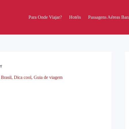
Para Onde Viajar?
Hotéis
Passagens Aéreas Bara
er
 Brasil
,
Dica cool
,
Guia de viagem